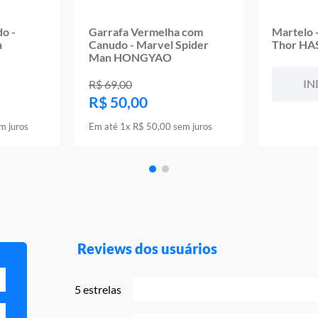
o -
Garrafa Vermelha com
Martelo 
n
Canudo - Marvel Spider
Thor H
Man HONGYAO
IN
R$
69
,
00
R$
50
,
00
m juros
Em até
1
x
R$
50
,
00
sem juros
Reviews dos usuários
5 estrelas