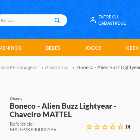
uscar
ENTRE OU
CADASTRE-SE
MENINOS
BEBÊS
JOGOS
GEEK
os e Personagens
Acessorios
Boneco - Alien Buzz Lightye
Disney
Boneco - Alien Buzz Lightyear -
Chaveiro MATTEL
Referência
:
☆
☆
☆
☆
☆
(
0
)
MATGVK8400001BR