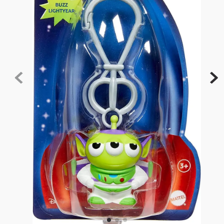
10
º
rainbow high