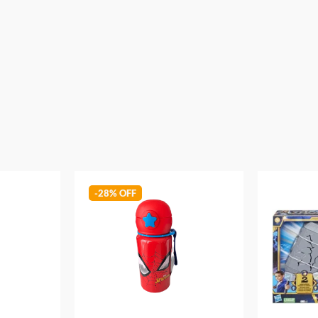
Garantia:
03 Meses Contra Defeito De Fabricacão
-
28%