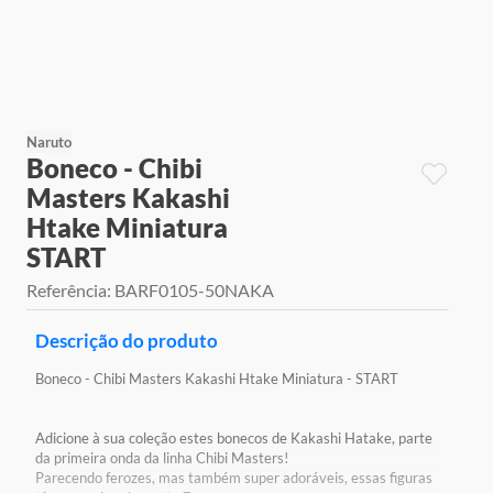
9
º
jogos
10
º
rainbow high
Naruto
Boneco - Chibi
Masters Kakashi
Htake Miniatura
START
Referência
:
BARF0105-50NAKA
Descrição do produto
Boneco - Chibi Masters Kakashi Htake Miniatura - START
Adicione à sua coleção estes bonecos de Kakashi Hatake, parte
da primeira onda da linha Chibi Masters!
Parecendo ferozes, mas também super adoráveis, essas figuras