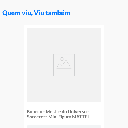
Aviso: As cores podem variar entre as imagens mostradas acima
e o produto Imagens meramente ilustrativas
Quem viu, Viu também
Garantia:
3 Meses Contra Defeito de Fabricação
Boneco - Mestre do Universo -
Sorceress Mini Figura MATTEL