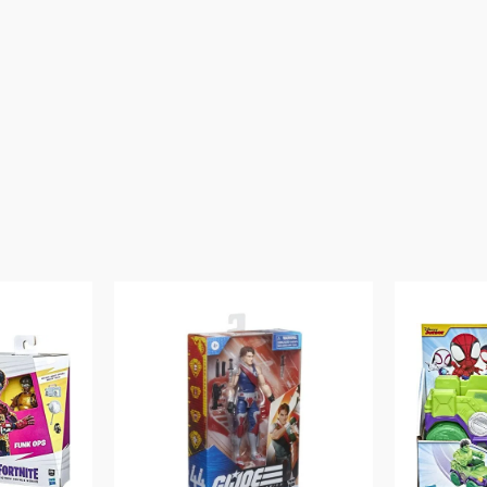
Conteúdo da Embalagem: 1 Boneco
Material/Composição: Plástico
Ref: GWF37
Marca: IMAGINEXT
Modelo: Mestres do Universo
Código de Barras: 0887961939354
Aviso: As cores podem variar entre as imagens mostradas acima e o pr
Imagens meramente ilustrativas
Garantia:
03 Meses Contra Defeito De Fabrica