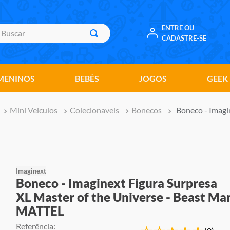
uscar
ENTRE OU
CADASTRE-SE
MENINOS
BEBÊS
JOGOS
GEEK
Mini Veiculos
Colecionaveis
Bonecos
Boneco - Imagi
Imaginext
Boneco - Imaginext Figura Surpresa
XL Master of the Universe - Beast Ma
MATTEL
Referência
: