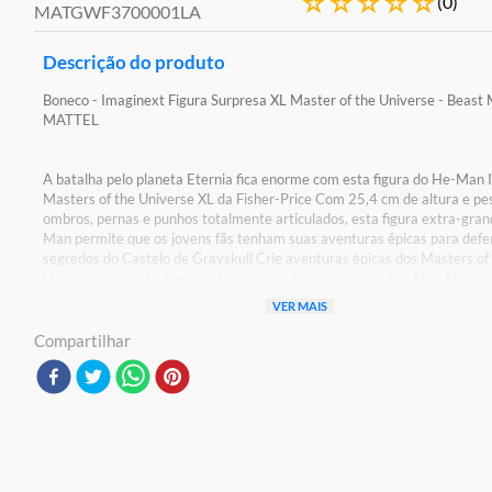
☆
☆
☆
☆
☆
(
0
)
MATGWF3700001LA
Descrição do produto
Boneco - Imaginext Figura Surpresa XL Master of the Universe - Beast 
MATTEL
A batalha pelo planeta Eternia fica enorme com esta figura do He-Man
Masters of the Universe XL da Fisher-Price Com 25,4 cm de altura e pe
ombros, pernas e punhos totalmente articulados, esta figura extra-gra
Man permite que os jovens fãs tenham suas aventuras épicas para defe
segredos do Castelo de Grayskull Crie aventuras épicas dos Masters of
Universe com esta figura extra-grande do personagem He-Man Mova o
as pernas e a cabeça da figura para uma ação mais realista A figura te
VER MAIS
de altura Colecione outras figuras Imaginext Masters of the Universe X
mais ação e aventura
Compartilhar
Detalhes:
Certificação: Certificado Pelos Órgãos Autorizados - OCP`S(Organismo
Certificação De Produtos)
Código De Certificação: 004879/2021 OCP0061
Características: