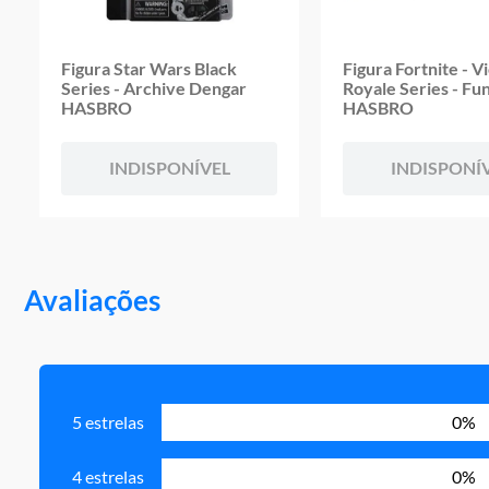
Figura Star Wars Black
Figura Fortnite - V
Series - Archive Dengar
Royale Series - Fu
HASBRO
HASBRO
INDISPONÍVEL
INDISPONÍ
Avaliações
5 estrelas
0%
4 estrelas
0%