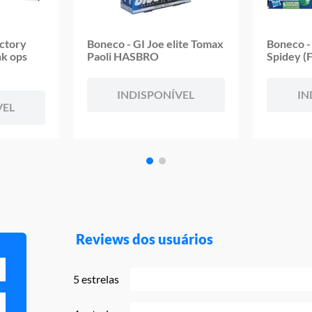
ictory
Boneco - GI Joe elite Tomax
Boneco -
nk ops
Paoli HASBRO
Spidey 
INDISPONÍVEL
IN
VEL
Reviews dos usuários
5 estrelas