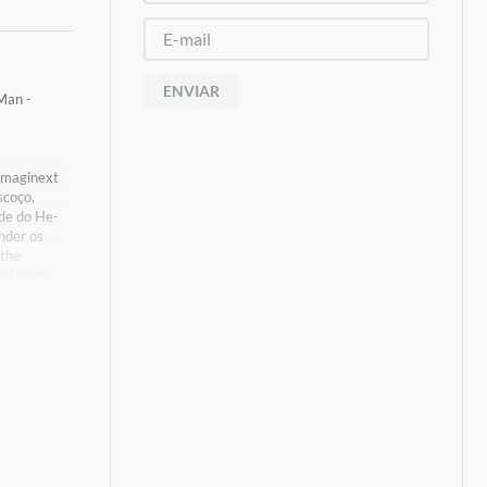
ENVIAR
Man -
 Imaginext
scoço,
nde do He-
nder os
 the
s braços,
m 25,4 cm
L para
s De