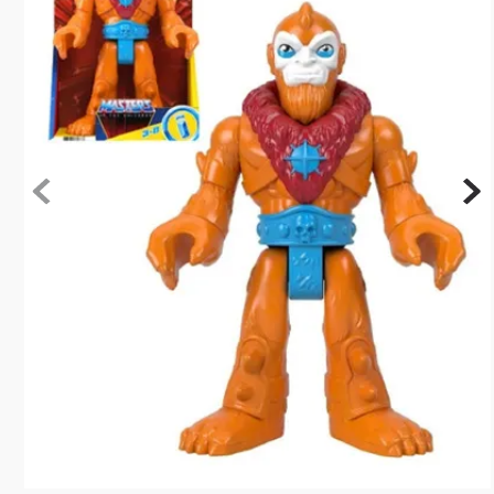
10
º
rainbow high