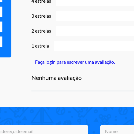
4 estrelas
3 estrelas
2 estrelas
1 estrela
Faça login para escrever uma avaliação.
Nenhuma avaliação