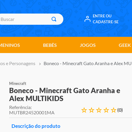
uscar
ENTRE OU
CADASTRE-SE
MENINOS
BEBÊS
JOGOS
GEEK
os e Personagens
Boneco - Minecraft Gato Aranha e Alex M
Minecraft
Boneco - Minecraft Gato Aranha e
Alex MULTIKIDS
Referência
:
☆
☆
☆
☆
☆
(
0
)
MUTBR24520001MA
Descrição do produto