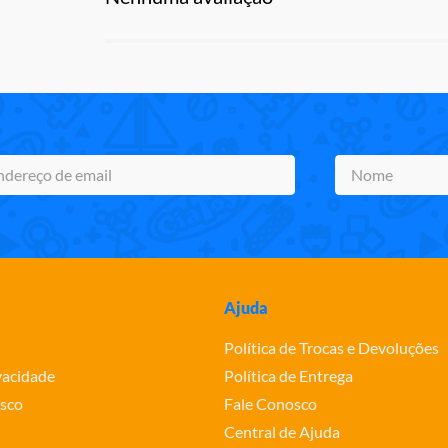
Ajuda
Política de Trocas e Devoluções
ivacidade
Política de Entrega
sco
Fale Conosco
Central de Ajuda