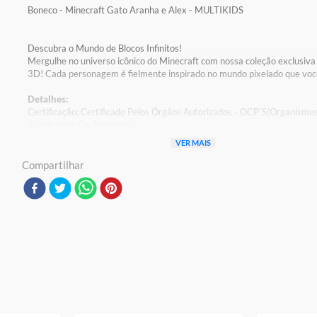
Boneco - Minecraft Gato Aranha e Alex - MULTIKIDS
Descubra o Mundo de Blocos Infinitos!
Mergulhe no universo icônico do Minecraft com nossa coleção exclusiva 
3D! Cada personagem é fielmente inspirado no mundo pixelado que vo
Detalhes:
Certificação: Certificado Pelos Órgãos Autorizados - OCP`S(Organismo
Certificação De Produtos)
Registro: 03431/2024 OCP 0098
VER MAIS
Características:
Compartilhar
Conteúdo da Embalagem: 03 Bonecos
Material/Composição: Plástico
Ref: BR2452
Marca: Multikids
Linha: Minecraft
Idade Indicada: 3+
Peso Aproximado: 0,120kg
Altura Aproximada do Produto: 6cm
Código de Barras: 7908842844093
Aviso: As cores podem variar entre as imagens mostradas acima e o pr
Imagens meramente ilustrativas