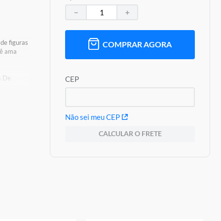
－
＋
de figuras
COMPRAR AGORA
cê ama
s De
CEP
Não sei meu CEP
CALCULAR O FRETE
oduto