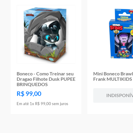
Boneco - Como Treinar seu
Mini Boneco Brawl 
Dragao Filhote Dusk PUPEE
Frank MULTIKIDS
BRINQUEDOS
R$
99
,
00
INDISPONÍ
Em até
1
x
R$
99
,
00
sem juros