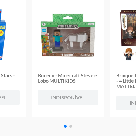
Garantia:
3 Meses Contra Defeito de Fabricação
Stars -
Boneco - Minecraft Steve e
Brinqued
Lobo MULTIKIDS
- 4 Littl
MATTEL
VEL
INDISPONÍVEL
IN