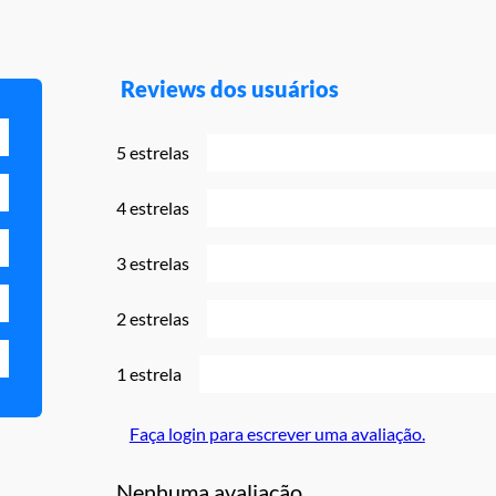
Reviews dos usuários
5 estrelas
4 estrelas
3 estrelas
2 estrelas
1 estrela
Faça login para escrever uma avaliação.
Nenhuma avaliação