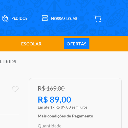
ESCOLAR
OFERTAS
ULTIKIDS
R$
169
,
00
R$
89
,
00
Em até
1
x
R$
89
,
00
sem juros
Mais condições de Pagamento
Quantidade