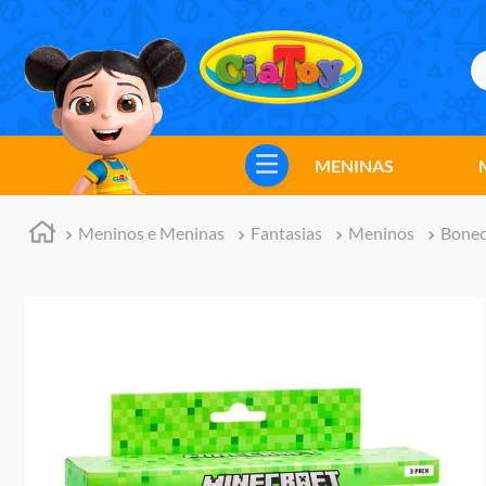
B
TERMOS MAIS BUSCADOS
1
º
meninos
MENINAS
2
º
marvel legends
3
º
barbie
Meninos e Meninas
Fantasias
Meninos
Bonec
4
º
master of the universe
5
º
hot wheels
6
º
bebes
7
º
boneca
8
º
pokemon
9
º
jogos