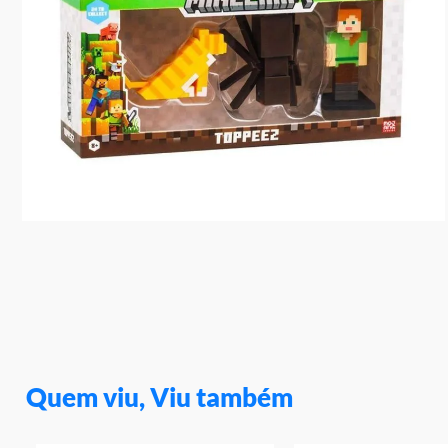
10
º
rainbow high
Quem viu, Viu também