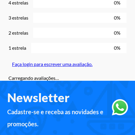
4 estrelas
0%
3 estrelas
0%
2 estrelas
0%
1 estrela
0%
Faça login para escrever uma avaliação.
Carregando avaliações…
Newsletter
Cadastre-se e receba as novidades e
promoções.