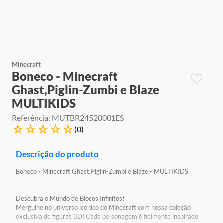
9
º
jogos
10
º
rainbow high
Minecraft
Boneco - Minecraft
Ghast,Piglin-Zumbi e Blaze
MULTIKIDS
Referência
:
MUTBR24520001ES
☆
☆
☆
☆
☆
(
0
)
Descrição do produto
Boneco - Minecraft Ghast,Piglin-Zumbi e Blaze - MULTIKIDS
Descubra o Mundo de Blocos Infinitos!
Mergulhe no universo icônico do Minecraft com nossa coleção
exclusiva de figuras 3D! Cada personagem é fielmente inspirado