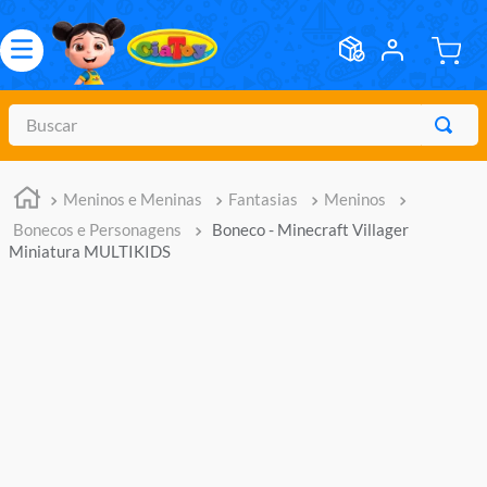
Buscar
TERMOS MAIS BUSCADOS
Meninos e Meninas
Fantasias
Meninos
1
º
meninos
Bonecos e Personagens
Boneco - Minecraft Villager
2
º
marvel legends
Miniatura MULTIKIDS
3
º
barbie
4
º
master of the universe
5
º
hot wheels
6
º
bebes
7
º
pokemon
8
º
boneca