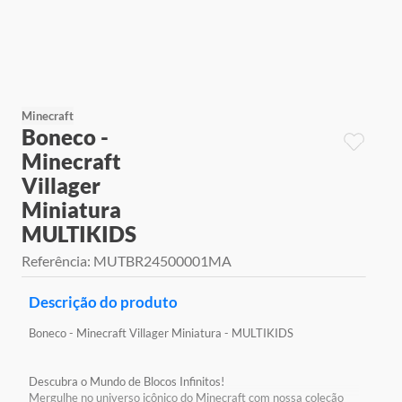
9
º
jogos
10
º
rainbow high
Minecraft
Boneco -
Minecraft
Villager
Miniatura
MULTIKIDS
Referência
:
MUTBR24500001MA
Descrição do produto
Boneco - Minecraft Villager Miniatura - MULTIKIDS
Descubra o Mundo de Blocos Infinitos!
Mergulhe no universo icônico do Minecraft com nossa coleção