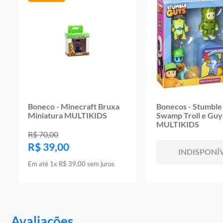
Boneco - Minecraft Bruxa
Bonecos - Stumble
Miniatura MULTIKIDS
Swamp Troll e Guy
MULTIKIDS
R$
70
,
00
R$
39
,
00
INDISPONÍ
Em até
1
x
R$
39
,
00
sem juros
Avaliações