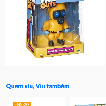
10
º
rainbow high
Quem viu, Viu também
-
44%