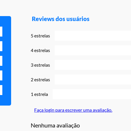
Reviews dos usuários
5 estrelas
4 estrelas
3 estrelas
2 estrelas
1 estrela
Faça login para escrever uma avaliação.
Nenhuma avaliação