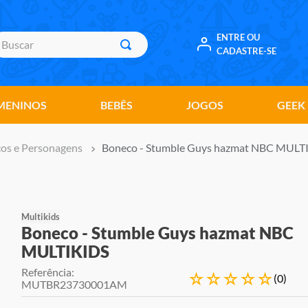
uscar
ENTRE OU
CADASTRE-SE
MENINOS
BEBÊS
JOGOS
GEEK
os e Personagens
Boneco - Stumble Guys hazmat NBC MULT
Multikids
Boneco - Stumble Guys hazmat NBC
MULTIKIDS
Referência
:
☆
☆
☆
☆
☆
(
0
)
MUTBR23730001AM