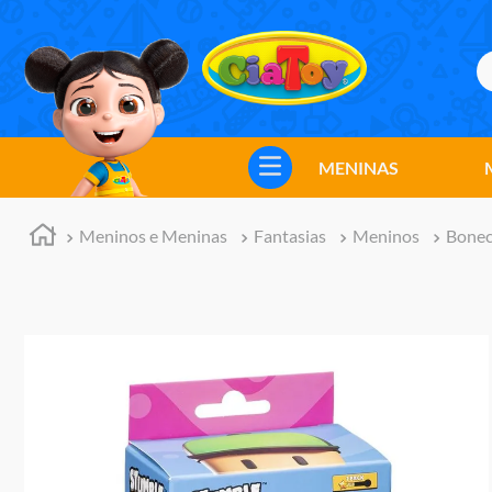
B
TERMOS MAIS BUSCADOS
1
º
meninos
MENINAS
2
º
marvel legends
3
º
barbie
Meninos e Meninas
Fantasias
Meninos
Bonec
4
º
master of the universe
5
º
bebes
6
º
hot wheels
7
º
boneca
8
º
pokemon
9
º
jogos