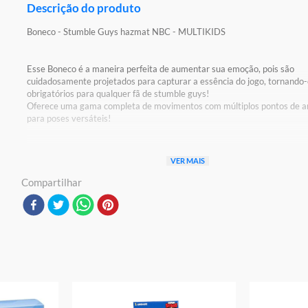
Descrição do produto
Boneco - Stumble Guys hazmat NBC - MULTIKIDS
Esse Boneco é a maneira perfeita de aumentar sua emoção, pois são
cuidadosamente projetados para capturar a essência do jogo, tornando
obrigatórios para qualquer fã de stumble guys!
Oferece uma gama completa de movimentos com múltiplos pontos de ar
para poses versáteis!
Detalhes:
VER MAIS
Certificação: Certificado Pelos Órgãos Autorizados - OCP`S(Organismo
Certificação De Produtos)
Compartilhar
Registro: 003431/2024 OCP: 0098
Características:
Conteúdo da Embalagem: 01 Mini Boneco
Material/Composição: Plástico
Ref: BR2373
Marca: Multikids
Modelo: Stumble Guys
Idade Indicada: 3+
Peso Aproximado: 0,100kg