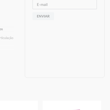
ENVIAR
-os
ticulação
s De