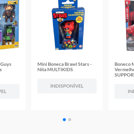
Altura Aproximada do Boneco: 7cm
Código de Barras: 7908842827317
Aviso: As cores podem variar entre as imagens mostradas acima e o pr
Imagens meramente ilustrativas
Garantia:
3 Meses Contra Defeito de Fabricação
 Guys
Mini Boneca Brawl Stars -
Boneco M
s
Nita MULTIKIDS
Vermelh
SUPPOR
INDISPONÍVEL
VEL
IN