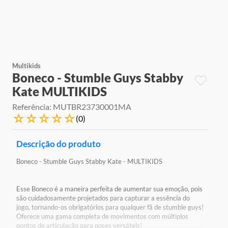
9
º
jogos
10
º
rainbow high
Multikids
Boneco - Stumble Guys Stabby
Kate MULTIKIDS
Referência
:
MUTBR23730001MA
☆
☆
☆
☆
☆
(
0
)
Descrição do produto
Boneco - Stumble Guys Stabby Kate - MULTIKIDS
Esse Boneco é a maneira perfeita de aumentar sua emoção, pois
são cuidadosamente projetados para capturar a essência do
jogo, tornando-os obrigatórios para qualquer fã de stumble guys!
Oferece uma gama completa de movimentos com múltiplos
pontos de articulação para poses versáteis!