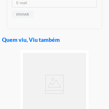
Material/Composição: Plástico
Ref: E5890
Marca: Hasbro
ENVIAR
Modelo: Transformers
Linha: Megatron
Idade Indicada: 6+
Código de Barras: 0630509838622
Altura Aproximada do Boneco: 28cm
Quem viu, Viu também
Aviso: As cores podem variar entre as imagens mostradas acima
e o produto Imagens meramente ilustrativas
Garantia:
3 Meses Contra Defeito de Fabricação