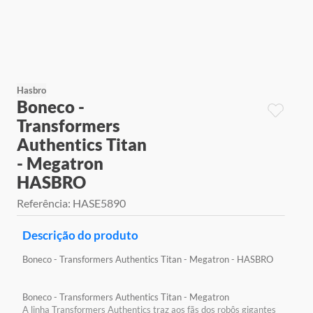
9
º
jogos
10
º
rainbow high
Hasbro
Boneco -
Transformers
Authentics Titan
- Megatron
HASBRO
Referência
:
HASE5890
Descrição do produto
Boneco - Transformers Authentics Titan - Megatron - HASBRO
Boneco - Transformers Authentics Titan - Megatron
A linha Transformers Authentics traz aos fãs dos robôs gigantes