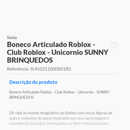
9
º
jogos
10
º
rainbow high
Sunny
Boneco Articulado Roblox -
Club Roblox - Unicornio SUNNY
BRINQUEDOS
Referência
:
SUN2211000001RS
Descrição do produto
Boneco Articulado Roblox - Club Roblox - Unicornio - SUNNY
BRINQUEDOS
Dê vida ao mundo imaginativo do Roblox com novas figuras de
ação e conjuntos de peças inspirados em seus personagens e
experiências favoritas Acompanha um item virtual exclusivo