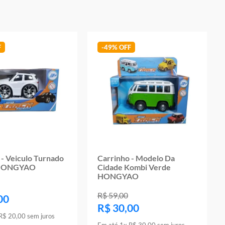
-
49%
 - Veiculo Turnado
Carrinho - Modelo Da
 HONGYAO
Cidade Kombi Verde
HONGYAO
R$
59
,
00
00
R$
30
,
00
R$
20
,
00
sem juros