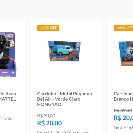
Imagens meramente ilustrativas
Garantia:
3 Meses Contra Defeitos De Fabricação
-
33%
-
49%
 de Acao -
Carrinho - Metal Pequeno
Carrinho
 MATTEL
Bel Air - Verde Claro
Branco
HONGYAO
R$
39
,
00
R$
30
,
00
R$
20
,
m juros
R$
20
,
00
Em até
1
x