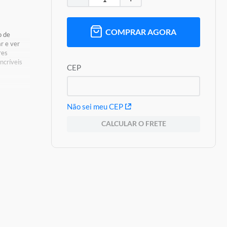
COMPRAR AGORA
o de
ar e ver
res
ncríveis
CEP
Não sei meu CEP
s De
CALCULAR O FRETE
oduto