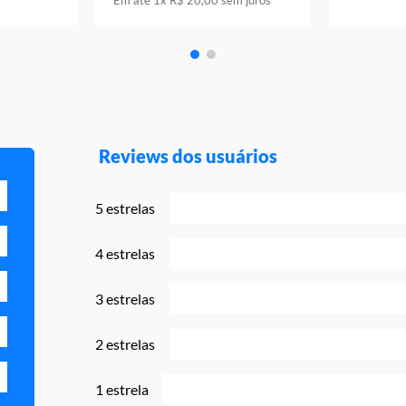
Em até
1
x
R$
20
,
00
sem juros
Reviews dos usuários
5 estrelas
4 estrelas
3 estrelas
2 estrelas
1 estrela