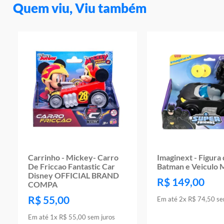
Quem viu, Viu também
Carrinho - Mickey- Carro
Imaginext - Figura
De Friccao Fantastic Car
Batman e Veiculo
Disney OFFICIAL BRAND
R$
149
,
00
COMPA
R$
55
,
00
Em até
2
x
R$
74
,
50
se
Em até
1
x
R$
55
,
00
sem juros