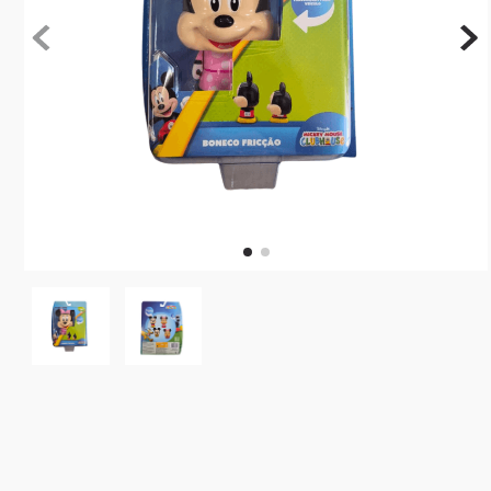
10
º
rainbow high