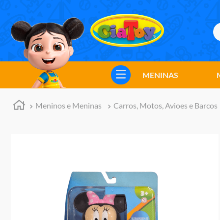
B
TERMOS MAIS BUSCADOS
1
º
meninos
MENINAS
2
º
marvel legends
3
º
barbie
Meninos e Meninas
Carros, Motos, Avioes e Barcos
4
º
master of the universe
5
º
hot wheels
6
º
bebes
7
º
boneca
8
º
pokemon
9
º
jogos