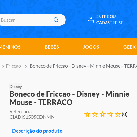
uscar
ENTRE OU
CADASTRE-SE
MENINOS
BEBÊS
JOGOS
GEEK
Friccao
Boneco de Friccao - Disney - Minnie Mouse - TE
Disney
Boneco de Friccao - Disney - Minnie
Mouse - TERRACO
Referência
:
☆
☆
☆
☆
☆
(
0
)
CIADIS15050DNMN
Descrição do produto