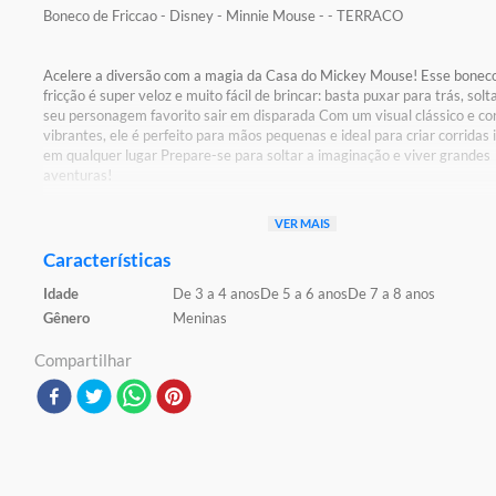
Boneco de Friccao - Disney - Minnie Mouse - - TERRACO
Acelere a diversão com a magia da Casa do Mickey Mouse! Esse bonec
fricção é super veloz e muito fácil de brincar: basta puxar para trás, solt
seu personagem favorito sair em disparada Com um visual clássico e co
vibrantes, ele é perfeito para mãos pequenas e ideal para criar corridas i
em qualquer lugar Prepare-se para soltar a imaginação e viver grandes
aventuras!
Detalhes:
VER MAIS
Certificação: Certificado Pelos Órgãos Autorizados - OCP`S(Organismo
Certificação De Produtos)
Características
Registro: 004519/204 OCP 0061
Idade
De 3 a 4 anos
De 5 a 6 anos
De 7 a 8 anos
Características:
Gênero
Meninas
Conteúdo da Embalagem: 1 Boneco com fricção
Material/Composição: Plástico
Compartilhar
Código de Barras:6932405636802
Ref: DIS1505
Marca: Disney
Modelo: Mickey Mouse Clubhouse
Idade Indicada: 3+
Altura Aproximada do Boneco: 14cm
Aviso: As cores podem variar entre as imagens mostradas acima e o pr