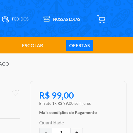
ESCOLAR
OFERTAS
RRACO
R$
99
,
00
Em até
1
x
R$
99
,
00
sem juros
Mais condições de Pagamento
Quantidade
－
＋