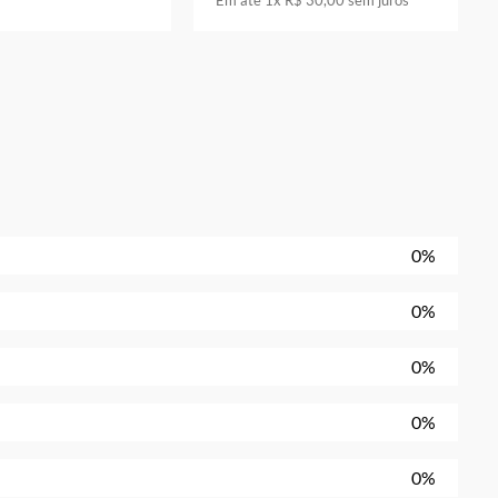
Em até
1
x
R$
30
,
00
sem juros
0%
0%
0%
0%
0%