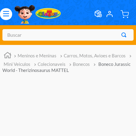
Buscar
TERMOS MAIS BUSCADOS
Meninos e Meninas
Carros, Motos, Avioes e Barcos
1
º
meninos
Mini Veiculos
Colecionaveis
Bonecos
Boneco Jurassic
2
º
marvel legends
World - Therizinosaurus MATTEL
3
º
master of the universe
4
º
barbie
5
º
bebes
6
º
hot wheels
7
º
boneca
8
º
pokemon