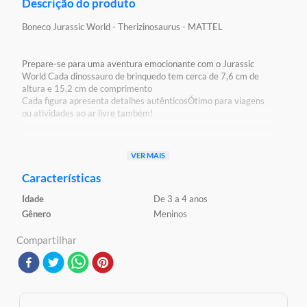
Descrição do produto
Boneco Jurassic World - Therizinosaurus - MATTEL
Prepare-se para uma aventura emocionante com o Jurassic
World Cada dinossauro de brinquedo tem cerca de 7,6 cm de
altura e 15,2 cm de comprimento
Cada figura apresenta detalhes autênticosÓtimo para viagens
ou atividades ao ar livre também!
Detalhes:
VER MAIS
Certificação: Certificado Pelos Órgãos Autorizados -
OCP`S(Organismos De Certificação De Produtos)
Características
Registro: 005963/2021 OCP 0061
Idade
De 3 a 4 anos
Características:
Gênero
Meninos
Conteúdo da Embalagem: 1 Dinossauro
Material/Composição: Plástico
Compartilhar
Ref: GWT49
Marca: Mattel
Modelo: Jurassic World
Idade Indicada: 3+
Peso Aproximado: 0,100kg