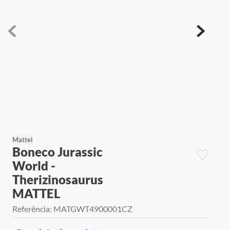
9
º
jogos
10
º
rainbow high
Mattel
Boneco Jurassic
World -
Therizinosaurus
MATTEL
Referência
:
MATGWT4900001CZ