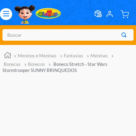
Buscar
TERMOS MAIS BUSCADOS
Meninos e Meninas
Fantasias
Meninas
1
º
meninos
Bonecas
Bonecos
Boneco Stretch - Star Wars
2
º
marvel legends
Stormtrooper SUNNY BRINQUEDOS
3
º
barbie
4
º
master of the universe
5
º
bebes
6
º
hot wheels
7
º
boneca
8
º
pokemon