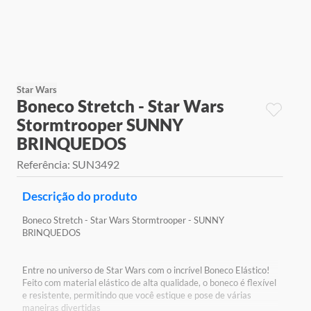
9
º
jogos
10
º
rainbow high
Star Wars
Boneco Stretch - Star Wars
Stormtrooper SUNNY
BRINQUEDOS
Referência
:
SUN3492
Descrição do produto
Boneco Stretch - Star Wars Stormtrooper - SUNNY
BRINQUEDOS
Entre no universo de Star Wars com o incrível Boneco Elástico!
Feito com material elástico de alta qualidade, o boneco é flexível
e resistente, permitindo que você estique e pose de várias
maneiras divertidas