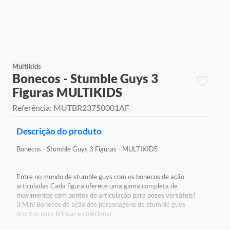
9
º
jogos
10
º
rainbow high
Multikids
Bonecos - Stumble Guys 3
Figuras MULTIKIDS
Referência
:
MUTBR23750001AF
Descrição do produto
Bonecos - Stumble Guys 3 Figuras - MULTIKIDS
Entre no mundo de stumble guys com os bonecos de ação
articuladas Cada figura oferece uma gama completa de
movimentos com pontos de articulação para poses versáteis!
3 Mini Bonecos de ação dos personagens de stumble guys
prontos para brincar e colecionar