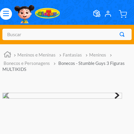
Buscar
TERMOS MAIS BUSCADOS
Meninos e Meninas
Fantasias
Meninos
1
º
meninos
Bonecos e Personagens
Bonecos - Stumble Guys 3 Figuras
2
º
marvel legends
MULTIKIDS
3
º
barbie
4
º
master of the universe
5
º
bebes
6
º
hot wheels
7
º
boneca
8
º
pokemon