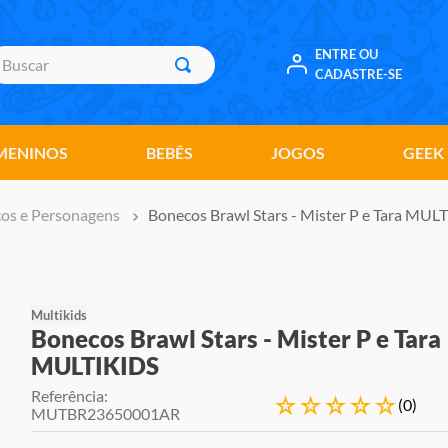
uscar
ENTRE OU
CADASTRE-SE
MENINOS
BEBÊS
JOGOS
GEEK
os e Personagens
Bonecos Brawl Stars - Mister P e Tara MUL
Multikids
Bonecos Brawl Stars - Mister P e Tara
MULTIKIDS
Referência
:
☆
☆
☆
☆
☆
(
0
)
MUTBR23650001AR