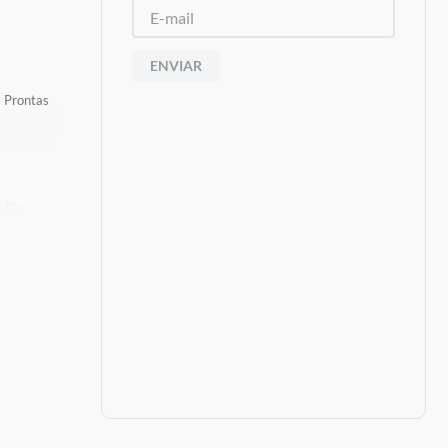
ENVIAR
s Prontas
s De