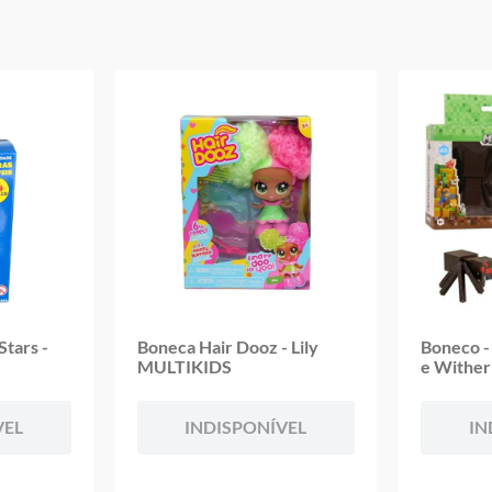
Aviso: As cores podem variar entre as imagens mostradas acima e o pr
Imagens meramente ilustrativas
Garantia:
3 Meses Contra Defeito de Fabricação
tars -
Boneca Hair Dooz - Lily
Boneco -
MULTIKIDS
e Withe
VEL
INDISPONÍVEL
IN