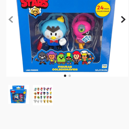
10
º
rainbow high