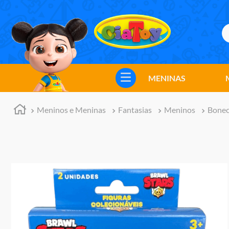
B
TERMOS MAIS BUSCADOS
1
º
meninos
MENINAS
2
º
marvel legends
3
º
barbie
Meninos e Meninas
Fantasias
Meninos
Bonec
4
º
master of the universe
5
º
bebes
6
º
hot wheels
7
º
boneca
8
º
pokemon
9
º
jogos