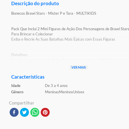
Descrição do produto
Bonecos Brawl Stars - Mister P e Tara - MULTIKIDS
Pack Que Inclui 2 Mini Figuras de Ação Dos Personagens de Brawl Star
Para Brincar e Colecionar
Exiba e Recrie As Suas Batalhas Mais Épicas com Essas Figuras
Detalhes:
Certificação: Certificado Pelos Órgãos Autorizados - OCP`S(Organismo
Certificação De Produtos)
VER MAIS
Registro: 003431/2024 OCP:0098
Características
Características:
Idade
De 3 a 4 anos
Conteúdo da Embalagem: 2 Bonecos Miniatura
Material/Composição: Plástico
Gênero
Meninas
Meninos
Unisex
Ref: BR2365
Marca: Multikids
Compartilhar
Modelo: Braw Stars
Idade Indicada: 3+
Peso Aproximado: 0,100kg
Altura Aproximada dos Bonecos: 04cm
Código de Barras: 7908842811491