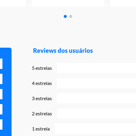
Reviews dos usuários
5 estrelas
4 estrelas
3 estrelas
2 estrelas
1 estrela