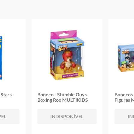
Aviso: As cores podem variar entre as imagens mostradas acima e o pr
Imagens meramente ilustrativas
Garantia:
3 Meses Contra Defeito de Fabricação
Stars -
Boneco - Stumble Guys
Bonecos 
Boxing Roo MULTIKIDS
Figuras
VEL
INDISPONÍVEL
IN