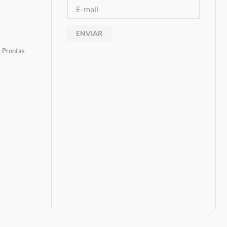
ENVIAR
s Prontas
s De