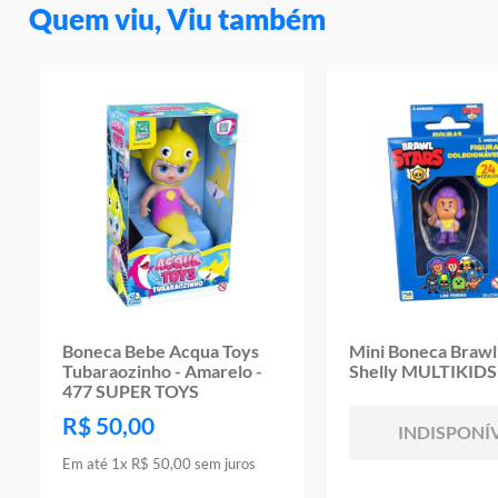
Quem viu, Viu também
Boneca Bebe Acqua Toys
Mini Boneca Brawl 
Tubaraozinho - Amarelo -
Shelly MULTIKIDS
477 SUPER TOYS
R$
50
,
00
INDISPONÍ
Em até
1
x
R$
50
,
00
sem juros