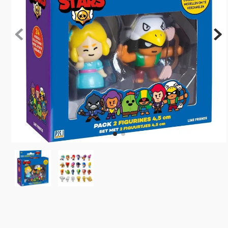
10
º
rainbow high