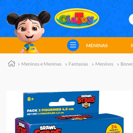
B
TERMOS MAIS BUSCADOS
1
º
meninos
MENINAS
2
º
marvel legends
3
º
master of the universe
Meninos e Meninas
Fantasias
Meninos
Bonec
4
º
barbie
5
º
bebes
6
º
hot wheels
7
º
boneca
8
º
pokemon
9
º
jogos