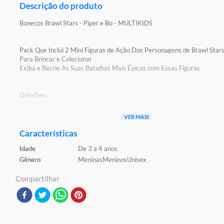
Descrição do produto
Bonecos Brawl Stars - Piper e Bo - MULTIKIDS
Pack Que Inclui 2 Mini Figuras de Ação Dos Personagens de Brawl Star
Para Brincar e Colecionar
Exiba e Recrie As Suas Batalhas Mais Épicas com Essas Figuras
Detalhes:
Certificação: Certificado Pelos Órgãos Autorizados - OCP`S(Organismo
Certificação De Produtos)
VER MAIS
Registro: 003431/2024 OCP:0098
Características
Características:
Idade
De 3 a 4 anos
Conteúdo da Embalagem: 2 Bonecos Miniatura
Material/Composição: Plástico
Gênero
Meninas
Meninos
Unisex
Ref: BR2365
Marca: Multikids
Compartilhar
Modelo: Braw Stars
Idade Indicada: 3+
Peso Aproximado: 0,100kg
Altura Aproximada dos Bonecos: 04cm
Código de Barras: 7908842811491