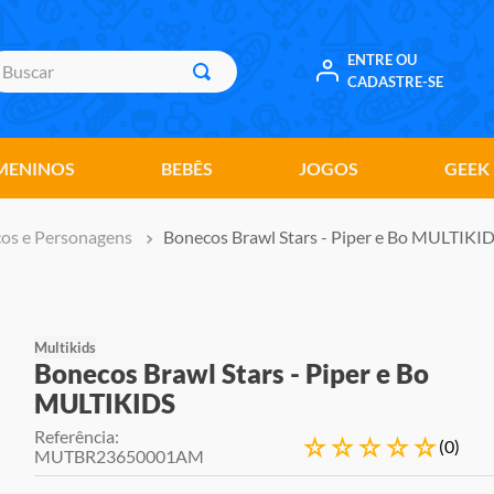
uscar
ENTRE OU
CADASTRE-SE
MENINOS
BEBÊS
JOGOS
GEEK
os e Personagens
Bonecos Brawl Stars - Piper e Bo MULTIKI
Multikids
Bonecos Brawl Stars - Piper e Bo
MULTIKIDS
Referência
:
☆
☆
☆
☆
☆
(
0
)
MUTBR23650001AM