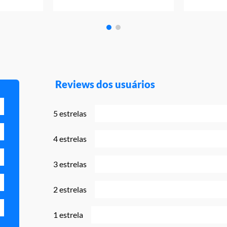
Reviews dos usuários
5 estrelas
4 estrelas
3 estrelas
2 estrelas
1 estrela