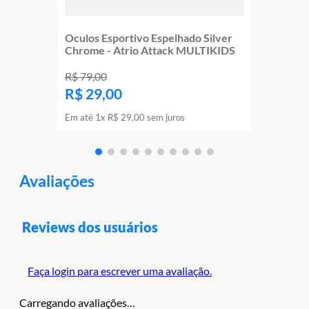
Oculos Esportivo Espelhado Silver
Chrome - Atrio Attack MULTIKIDS
R$
79
,
00
R$
29
,
00
Em até
1
x
R$
29
,
00
sem juros
Avaliações
Reviews dos usuários
Faça login para escrever uma avaliação.
Carregando avaliações…