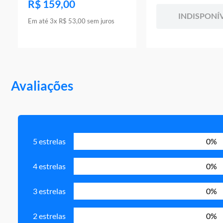
R$
159
,
00
INDISPONÍ
Em até
3
x
R$
53
,
00
sem juros
Avaliações
5 estrelas
0%
4 estrelas
0%
3 estrelas
0%
2 estrelas
0%