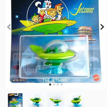
10
º
rainbow high