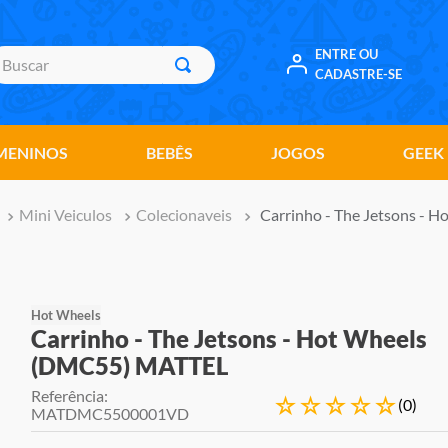
uscar
ENTRE OU
CADASTRE-SE
MENINOS
BEBÊS
JOGOS
GEEK
Mini Veiculos
Colecionaveis
Carrinho - The Jetsons -
Hot Wheels
Carrinho - The Jetsons - Hot Wheels
(DMC55) MATTEL
Referência
:
☆
☆
☆
☆
☆
(
0
)
MATDMC5500001VD