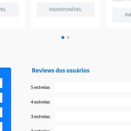
VEL
INDISPONÍVEL
IN
Reviews dos usuários
5 estrelas
4 estrelas
3 estrelas
2 estrelas