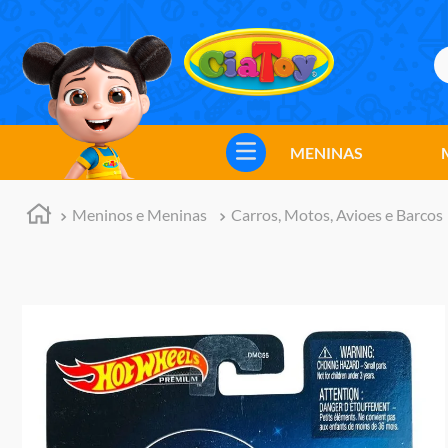
B
TERMOS MAIS BUSCADOS
1
º
meninos
MENINAS
2
º
marvel legends
3
º
barbie
Meninos e Meninas
Carros, Motos, Avioes e Barcos
4
º
master of the universe
5
º
bebes
6
º
hot wheels
7
º
boneca
8
º
pokemon
9
º
jogos