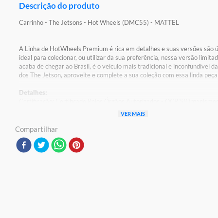
Descrição do produto
Carrinho - The Jetsons - Hot Wheels (DMC55) - MATTEL
A Linha de HotWheels Premium é rica em detalhes e suas versões são ú
ideal para colecionar, ou utilizar da sua preferência, nessa versão limita
acaba de chegar ao Brasil, é o veiculo mais tradicional e inconfundível d
dos The Jetson, aproveite e complete a sua coleção com essa linda peça
Detalhes:
Certificação: Certificado Pelos Órgãos Autorizados - OCP`S(Organismo
Certificação De Produtos)
VER MAIS
Registro: 005142/2021 OCP 0061
Compartilhar
Características:
Conteúdo Da Embalagem: 1 Carrinho
Material/Composição: Metal
Código de Barras:0887961274561
Ref: DMC55
Marca: Mattel
Modelo: Hot Wheels
Peso Aproximado:0,060kg Aviso: As cores podem variar entre as imag
mostradas acima e o produto Imagens meramente ilustrativ