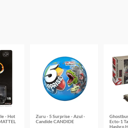
Garantia:
3 Meses Contra Defeito De Fabricação
le - Hot
Zuru - 5 Surprise - Azul -
Ghostbus
 MATTEL
Candide CANDIDE
Ecto-1 T
Hasbro 