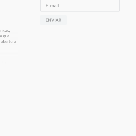
ENVIAR
nicas,
da que
a abertura
s De
ens