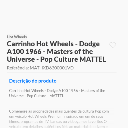
9
º
jogos
10
º
rainbow high
Hot Wheels
Carrinho Hot Wheels - Dodge
A100 1966 - Masters of the
Universe - Pop Culture MATTEL
Referência
:
MATHXD6300001VD
Descrição do produto
Carrinho Hot Wheels - Dodge A100 1966 - Masters of the
Universe - Pop Culture - MATTEL
Comemore as propriedades mais quentes da cultura Pop com
um veículo Hot Wheels Premium inspirado em um de seus
filmes, programas de TV, bandas ou videogames favoritos O
veículo tem detalhes autênticos fiéis ao material de origem e