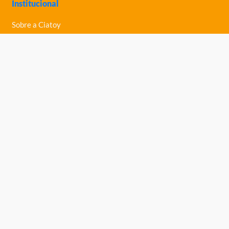
Institucional
Sobre a Ciatoy
Política de Privacidade
Trabalhe Conosco
Nossas Lojas
Ajuda
Política de Trocas e Devoluções
Política de Entrega
Fale Conosco
Central de Ajuda
Telefone: (61) 3363-0030
Ciatoy Brinquedos Ltda
, inscrita no CNPJ: 04.676.768/0004-83.
Endereço: Scia Quadra 8 Conjunto 8 Lote 5, Zona Industrial Guará -
Brasília-DF CEP: 71250-710