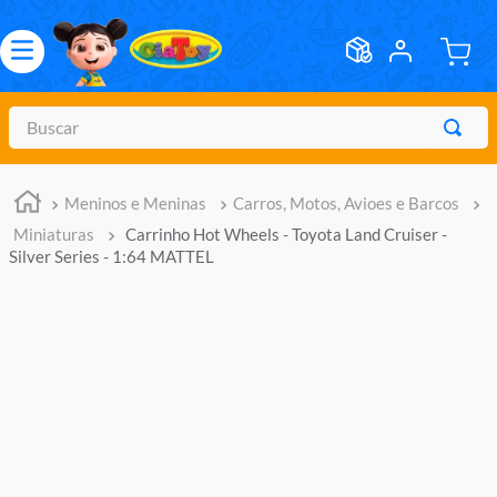
Buscar
TERMOS MAIS BUSCADOS
Meninos e Meninas
Carros, Motos, Avioes e Barcos
1
º
meninos
Miniaturas
Carrinho Hot Wheels - Toyota Land Cruiser -
2
º
marvel legends
Silver Series - 1:64 MATTEL
3
º
barbie
4
º
master of the universe
5
º
bebes
6
º
hot wheels
7
º
boneca
8
º
pokemon