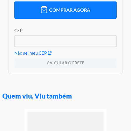
e o produto imagens meramente ilustrativas
COMPRAR AGORA
Garantia:
3 Meses Contra Defeitos De Fabricação
CEP
Não sei meu CEP
CALCULAR O FRETE
Quem viu, Viu também