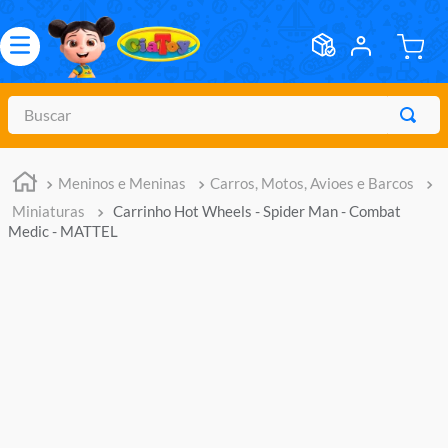
Buscar
TERMOS MAIS BUSCADOS
Meninos e Meninas
Carros, Motos, Avioes e Barcos
1
º
meninos
Miniaturas
Carrinho Hot Wheels - Spider Man - Combat
2
º
marvel legends
Medic - MATTEL
3
º
barbie
4
º
master of the universe
5
º
bebes
6
º
hot wheels
7
º
boneca
8
º
pokemon