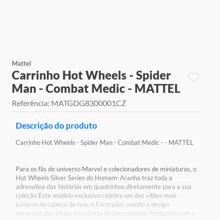
9
º
jogos
10
º
rainbow high
Mattel
Carrinho Hot Wheels - Spider
Man - Combat Medic - MATTEL
Referência
:
MATGDG8300001CZ
Descrição do produto
Carrinho Hot Wheels - Spider Man - Combat Medic - - MATTEL
Para os fãs do universo Marvel e colecionadores de miniaturas, o
Hot Wheels Silver Series do Homem-Aranha traz toda a
adrenalina das histórias em quadrinhos diretamente para a sua
coleção Este modelo exclusivo celebra um dos vilões mais
icônicos do cabeça de teia, o Escorpião, unindo o design
agressivo das pistas à essência do personagem Produzido com a