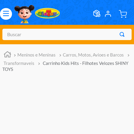
Buscar
TERMOS MAIS BUSCADOS
Meninos e Meninas
Carros, Motos, Avioes e Barcos
1
º
meninos
Transformaveis
Carrinho Kids Hits - Filhotes Velozes SHINY
2
º
marvel legends
TOYS
3
º
barbie
4
º
master of the universe
5
º
hot wheels
6
º
bebes
7
º
boneca
8
º
pokemon