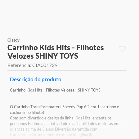
9
º
jogos
10
º
rainbow high
Ciatoy
Carrinho Kids Hits - Filhotes
Velozes SHINY TOYS
Referência
:
CIA001739
Descrição do produto
Carrinho Kids Hits - Filhotes Velozes - SHINY TOYS
O Carrinho Transformmaters Speedy Pup é 2 em 1: carrinho e
cachorrinho filhote!
Com som divertido e design da linha Kids Hits, encanta os
pequenos Estimula a criatividade e as habilidades motoras em
crianças acima de 3 anos Diversão garantida com
transformação, movimento e muita imaginação!