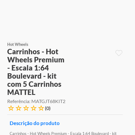
9
º
jogos
10
º
rainbow high
Hot Wheels
Carrinhos - Hot
Wheels Premium
- Escala 1:64
Boulevard - kit
com 5 Carrinhos
MATTEL
Referência
:
MATGJT68KIT2
☆
☆
☆
☆
☆
(
0
)
Descrição do produto
Carrinhos - Hot Wheels Premium - Escala 1:64 Boulevard - kit