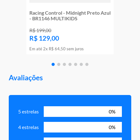
Racing Control - Midnight Preto Azul
- BR1146 MULTIKIDS
R$
199
,
00
R$
129
,
00
Em até
2
x
R$
64
,
50
sem juros
Avaliações
5 estrelas
0%
4 estrelas
0%