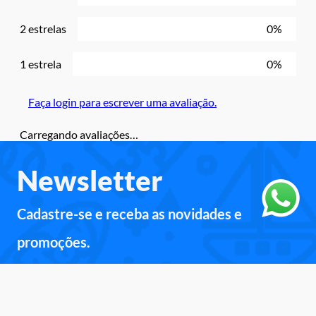
2 estrelas
0%
1 estrela
0%
Faça login para escrever uma avaliação.
Carregando avaliações…
Newsletter
Cadastre-se e receba as novidades e
promoções.