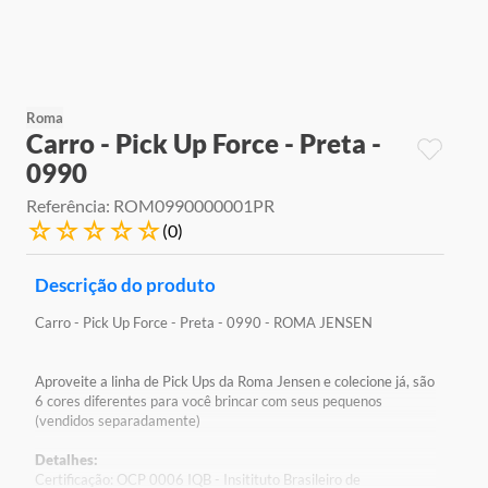
9
º
jogos
10
º
rainbow high
Roma
Carro - Pick Up Force - Preta -
0990
Referência
:
ROM0990000001PR
☆
☆
☆
☆
☆
(
0
)
Descrição do produto
Carro - Pick Up Force - Preta - 0990 - ROMA JENSEN
Aproveite a linha de Pick Ups da Roma Jensen e colecione já, são
6 cores diferentes para você brincar com seus pequenos
(vendidos separadamente)
Detalhes:
Certificação: OCP 0006 IQB - Insitituto Brasileiro de