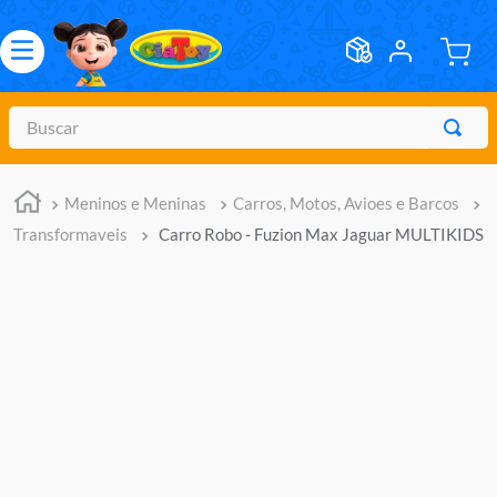
Buscar
TERMOS MAIS BUSCADOS
Meninos e Meninas
Carros, Motos, Avioes e Barcos
1
º
meninos
Transformaveis
Carro Robo - Fuzion Max Jaguar MULTIKIDS
2
º
marvel legends
3
º
barbie
4
º
master of the universe
5
º
bebes
6
º
hot wheels
7
º
boneca
8
º
pokemon