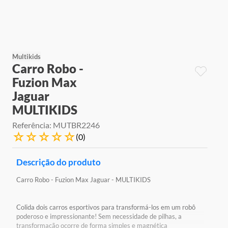
9
º
jogos
10
º
rainbow high
Multikids
Carro Robo -
Fuzion Max
Jaguar
MULTIKIDS
Referência
:
MUTBR2246
☆
☆
☆
☆
☆
(
0
)
Descrição do produto
Carro Robo - Fuzion Max Jaguar - MULTIKIDS
Colida dois carros esportivos para transformá-los em um robô
poderoso e impressionante! Sem necessidade de pilhas, a
transformação ocorre de forma simples e magnética