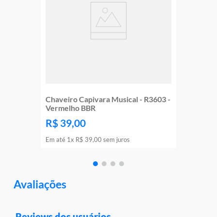
Chaveiro Capivara Musical - R3603 -
Vermelho BBR
R$
39
,
00
Em até
1
x
R$
39
,
00
sem juros
Avaliações
Reviews dos usuários