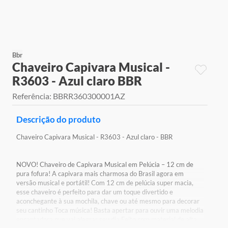
9
º
jogos
10
º
rainbow high
Bbr
Chaveiro Capivara Musical -
R3603 - Azul claro BBR
Referência
:
BBRR360300001AZ
Descrição do produto
Chaveiro Capivara Musical - R3603 - Azul claro - BBR
NOVO! Chaveiro de Capivara Musical em Pelúcia – 12 cm de
pura fofura! A capivara mais charmosa do Brasil agora em
versão musical e portátil! Com 12 cm de pelúcia super macia,
esse chaveiro é perfeito para dar um toque divertido e
aconchegante à sua mochila, chave ou até mesmo para decorar
seu cantinho Toca música! Basta apertar para ouvir uma melodia
encantadora que vai alegrar seu dia Feito com material de alta