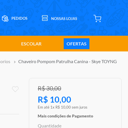
ESCOLAR
OFERTAS
orios
Chaveiro Pompom Patrulha Canina - Skye TOYNG
R$
30
,
00
R$
10
,
00
Em até
1
x
R$
10
,
00
sem juros
Mais condições de Pagamento
Quantidade