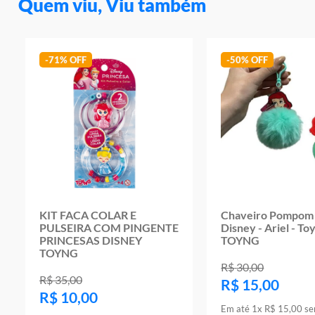
Quem viu, Viu também
-
71%
-
50%
KIT FACA COLAR E
Chaveiro Pompom 
PULSEIRA COM PINGENTE
Disney - Ariel - To
PRINCESAS DISNEY
TOYNG
TOYNG
R$
30
,
00
R$
35
,
00
R$
15
,
00
R$
10
,
00
Em até
1
x
R$
15
,
00
se