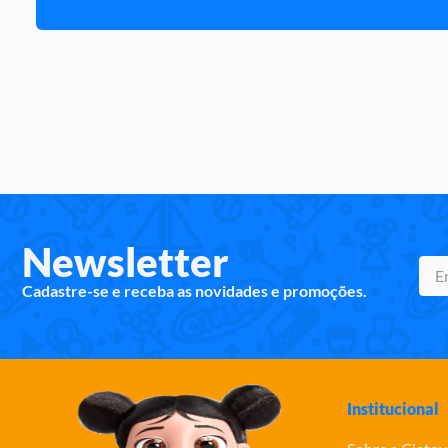
Newsletter
Cadastre-se e receba as novidades e promoções.
Institucional