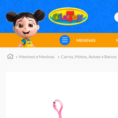
B
TERMOS MAIS BUSCADOS
1
º
meninos
MENINAS
2
º
marvel legends
3
º
barbie
Meninos e Meninas
Carros, Motos, Avioes e Barcos
4
º
master of the universe
5
º
hot wheels
6
º
bebes
7
º
boneca
8
º
pokemon
9
º
jogos