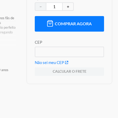
－
＋
os fãs de
s
COMPRAR AGORA
io perfeito
agregando
CEP
 de
Não sei meu CEP
0 anos
CALCULAR O FRETE
oduto