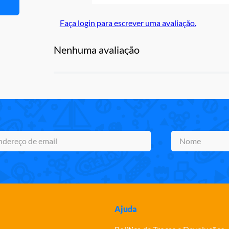
Faça login para escrever uma avaliação.
Nenhuma avaliação
Ajuda