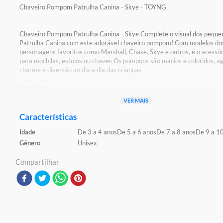
Chaveiro Pompom Patrulha Canina - Skye - TOYNG
Chaveiro Pompom Patrulha Canina - Skye Complete o visual dos pequen
Patrulha Canina com este adorável chaveiro pompom! Com modelos do
personagens favoritos como Marshall, Chase, Skye e outros, é o acessór
para mochilas, estojos ou chaves Os pompons são macios e coloridos, 
charme e diversão ao dia a dia das crianças
Detalhes:
Certificação: Certificado pelos órgãos autorizados - OCP`S(Organismos
VER MAIS
certificação de produtos) Registro: 001 145/2021 OCP:0061
Características
Características:
Idade
De 3 a 4 anos
De 5 a 6 anos
De 7 a 8 anos
De 9 a 1
Conteúdo da embalagem: 01 chaveiro pompom
Material/composição: 50 policloreto de vinila, 50 poliéster
Gênero
Unisex
Ref: 55164
Marca: Toyng
Compartilhar
Modelo: Chaveiro pompom Skye - Patrula Canina
Idade indicada: 3+
Peso aproximado: 0,020
Código de barras: 7899871625398
Altura aproximada da embalagem (A x L x C): 11cm x 11 cm x 11 cm
Aviso: as cores podem variar entre as imagens mostradas acima e o pr
Imagens meramente ilustrativas