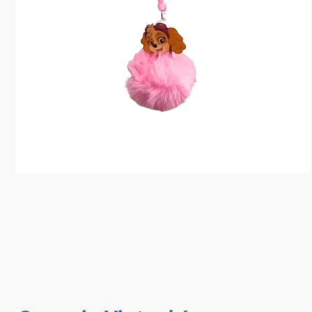
10
º
rainbow high