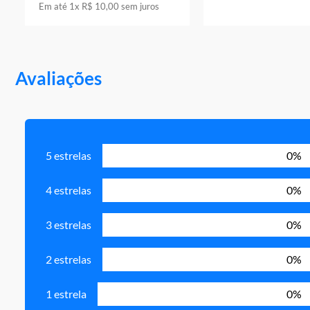
Em até
1
x
R$
10
,
00
sem juros
Avaliações
5 estrelas
0%
4 estrelas
0%
3 estrelas
0%
2 estrelas
0%
1 estrela
0%