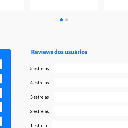
Reviews dos usuários
5 estrelas
4 estrelas
3 estrelas
2 estrelas
1 estrela