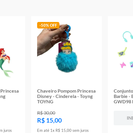
Garantia:
03 meses contra defeitos de fabricação
-
50%
Princesa
Chaveiro Pompom Princesa
Conjunto
yng
Disney - Cinderela - Toyng
Barbie - 
TOYNG
GWD98 
R$
30
,
00
IN
R$
15
,
00
m juros
Em até
1
x
R$
15
,
00
sem juros