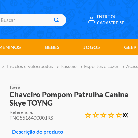
uscar
ENTRE OU
CADASTRE-SE
MENINOS
BEBÊS
JOGOS
GEEK
Triciclos e Velocipedes
Passeio
Esportes e Lazer
Acess
Toyng
Chaveiro Pompom Patrulha Canina -
Skye TOYNG
Referência
:
☆
☆
☆
☆
☆
(
0
)
TNG5516400001RS
Descrição do produto