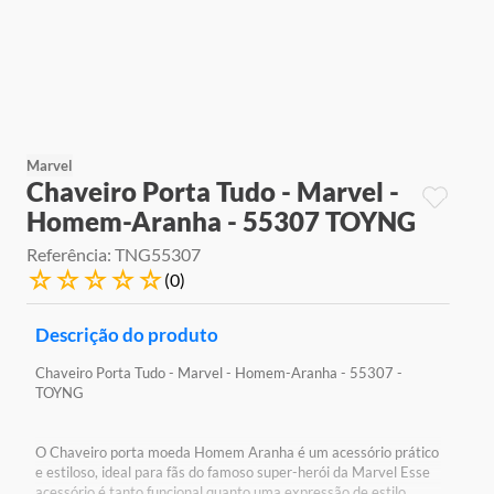
9
º
jogos
10
º
rainbow high
Marvel
Chaveiro Porta Tudo - Marvel -
Homem-Aranha - 55307 TOYNG
Referência
:
TNG55307
☆
☆
☆
☆
☆
(
0
)
Descrição do produto
Chaveiro Porta Tudo - Marvel - Homem-Aranha - 55307 -
TOYNG
O Chaveiro porta moeda Homem Aranha é um acessório prático
e estiloso, ideal para fãs do famoso super-herói da Marvel Esse
acessório é tanto funcional quanto uma expressão de estilo,