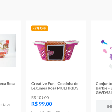
Código de barras: 0887961938968
Altura aproximada da embalagem (A x L x C): cm x cm x cm
Aviso: as cores podem variar entre as imagens mostradas acima e o pr
Imagens meramente ilustrativas
Garantia:
03 meses contra defeitos de fabricação
-
9%
teca Rosa
Creative Fun - Cestinha de
Conjunto
Legumes Rosa MULTIKIDS
Barbie - 
GWD98 
R$
109
,
00
R$
99
,
00
m juros
IN