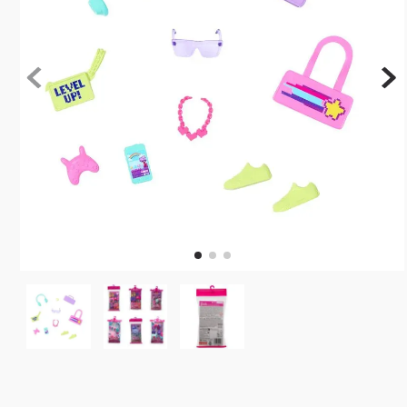
10
º
rainbow high