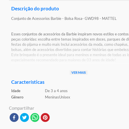
Descrição do produto
Conjunto de Acessorios Barbie - Bolsa Rosa- GWD98 - MATTEL
Esses conjuntos de acessórios da Barbie inspiram novos estilos e conto
peças coloridas: escolha entre temas inspirados em doces, parques de d
festas do pijama e muito mais Inclui acessórios da moda, como chapéus,
bolsas, além de acessórios divertidos para contar histórias que embele
Este brinquedo é o presente ideal para meninos e meninas de todas as i
especialmente recomendado para maiores de 03 anos de idade!
Detalhes:
VER MAIS
Certificação: Certificado pelos órgãos autorizados - OCP`S(Organismos
certificação de produtos) Registro: 012069/2021 OCP:0061
Características
Idade
De 3 a 4 anos
Características:
Conteúdo da embalagem:
Gênero
Meninas
Unisex
Material/composição: plástico
Ref: GWD98
Compartilhar
Marca: Mattel
Modelo: Conjunto de Acessórios Barbie - Bolsa Rosa
Idade indicada: 3+
Peso aproximado: 0,100 kgs