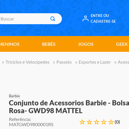
uscar
ENTRE OU
CADASTRE-SE
MENINOS
BEBÊS
JOGOS
GEEK
Triciclos e Velocipedes
Passeio
Esportes e Lazer
Acess
Barbie
Conjunto de Acessorios Barbie - Bols
Rosa- GWD98 MATTEL
Referência
:
☆
☆
☆
☆
☆
(
0
)
MATGWD9800001RS