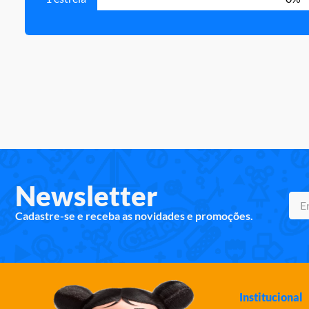
Newsletter
Cadastre-se e receba as novidades e promoções.
Institucional