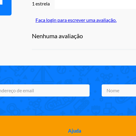
1 estrela
Faça login para escrever uma avaliação.
Nenhuma avaliação
Ajuda