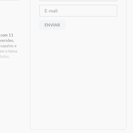
ENVIAR
s com 11
iversões,
 sapatos e
zam o tema
dades,
 de