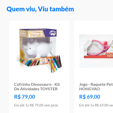
Quem viu, Viu também
Cofrinho Dinossauro - Kit
Jogo - Raquete Pe
De Atividades TOYSTER
HONGYAO
R$
79
,
00
R$
69
,
00
Em até
1
x
R$
79
,
00
sem juros
Em até
1
x
R$
69
,
00
se