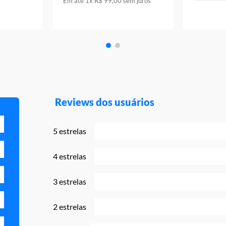
Em até
1
x
R$
99
,
00
sem juros
Reviews dos usuários
5 estrelas
4 estrelas
3 estrelas
2 estrelas