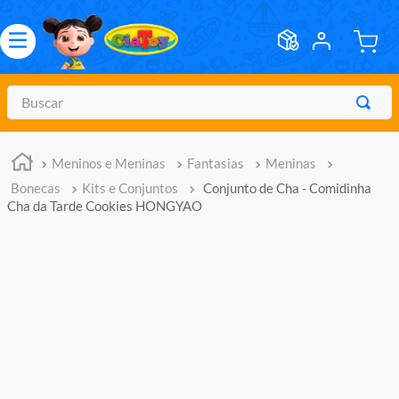
Buscar
TERMOS MAIS BUSCADOS
Meninos e Meninas
Fantasias
Meninas
1
º
meninos
Bonecas
Kits e Conjuntos
Conjunto de Cha - Comidinha
2
º
marvel legends
Cha da Tarde Cookies HONGYAO
3
º
barbie
4
º
master of the universe
5
º
hot wheels
6
º
bebes
7
º
boneca
8
º
pokemon