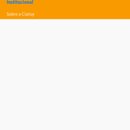
Institucional
Sobre a Ciatoy
Política de Privacidade
Trabalhe Conosco
Nossas Lojas
Ajuda
Política de Trocas e Devoluções
Política de Entrega
Fale Conosco
Central de Ajuda
Telefone: (61) 3363-0030
Ciatoy Brinquedos Ltda
, inscrita no CNPJ: 04.676.768/0004-83.
Endereço: Scia Quadra 8 Conjunto 8 Lote 5, Zona Industrial Guará -
Brasília-DF CEP: 71250-710