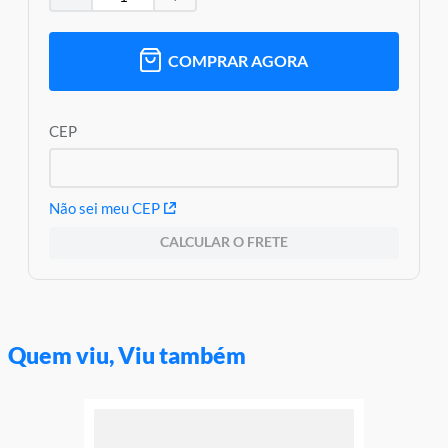
e o produto Imagens meramente ilustrativas
Garantia:
03 meses contra defeitos de fabricação
COMPRAR AGORA
CEP
Não sei meu CEP
CALCULAR O FRETE
Quem viu, Viu também