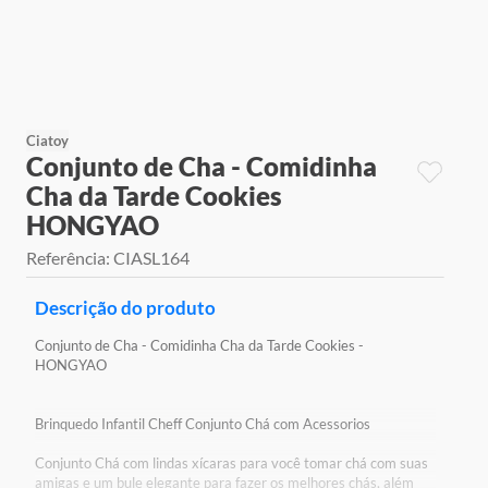
9
º
jogos
10
º
rainbow high
Ciatoy
Conjunto de Cha - Comidinha
Cha da Tarde Cookies
HONGYAO
Referência
:
CIASL164
Descrição do produto
Conjunto de Cha - Comidinha Cha da Tarde Cookies -
HONGYAO
Brinquedo Infantil Cheff Conjunto Chá com Acessorios
Conjunto Chá com lindas xícaras para você tomar chá com suas
amigas e um bule elegante para fazer os melhores chás, além