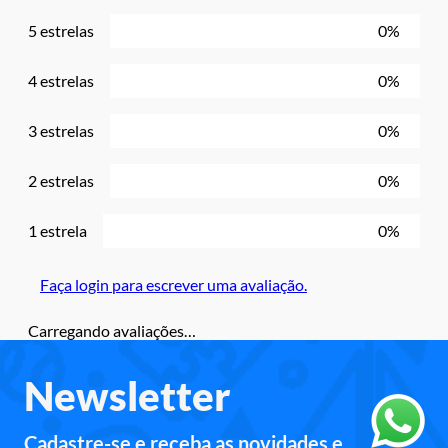
5 estrelas
0%
4 estrelas
0%
3 estrelas
0%
2 estrelas
0%
1 estrela
0%
Faça login para escrever uma avaliação.
Carregando avaliações…
Newsletter
Cadastre-se e receba as novidades e