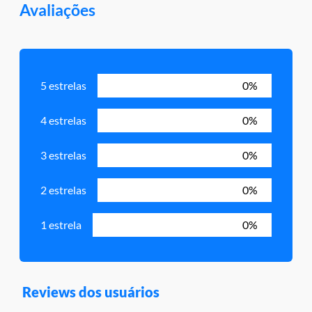
Avaliações
5 estrelas
0%
4 estrelas
0%
3 estrelas
0%
2 estrelas
0%
1 estrela
0%
Reviews dos usuários