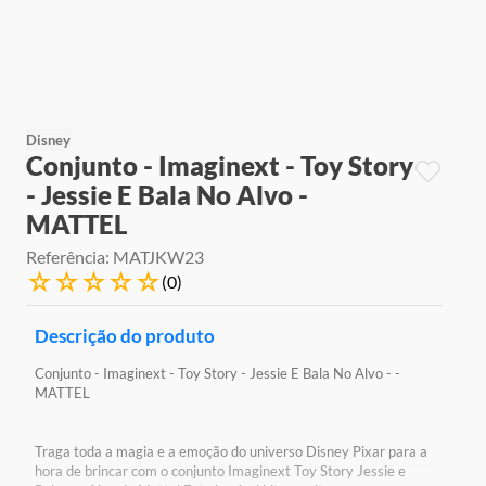
9
º
jogos
10
º
rainbow high
Disney
Conjunto - Imaginext - Toy Story
- Jessie E Bala No Alvo -
MATTEL
Referência
:
MATJKW23
☆
☆
☆
☆
☆
(
0
)
Descrição do produto
Conjunto - Imaginext - Toy Story - Jessie E Bala No Alvo - -
MATTEL
Traga toda a magia e a emoção do universo Disney Pixar para a
hora de brincar com o conjunto Imaginext Toy Story Jessie e