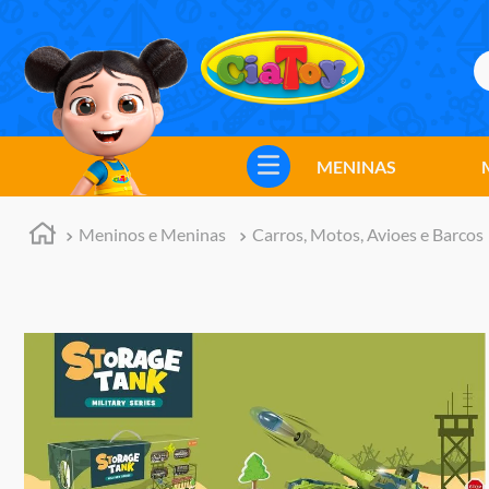
B
TERMOS MAIS BUSCADOS
1
º
meninos
MENINAS
2
º
marvel legends
3
º
barbie
Meninos e Meninas
Carros, Motos, Avioes e Barcos
4
º
master of the universe
5
º
hot wheels
6
º
bebes
7
º
boneca
8
º
pokemon
9
º
jogos