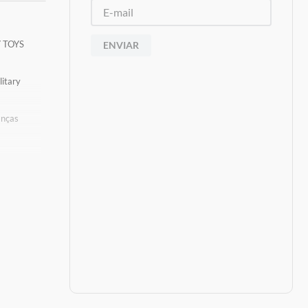
Y TOYS
ENVIAR
litary
anças