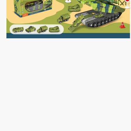
10
º
rainbow high