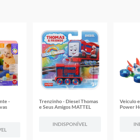
Idade recomendada: a partir de 03 anos
Aviso: as imagens r cores apresentadas na embalagem são meramente
ilustrativas e podem variar
Garantia:
03 meses contra defeitos de fabricação
nte -
Trenzinho - Diesel Thomas
Veiculo 
ivas
e Seus Amigos MATTEL
Power H
INDISPONÍVEL
IN
VEL