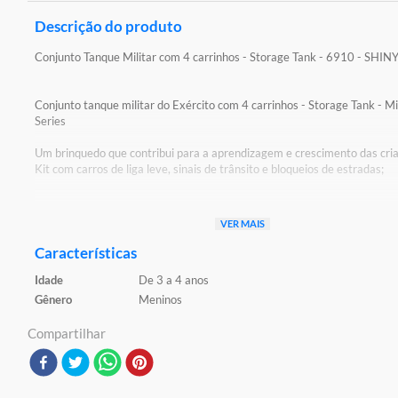
Descrição do produto
Conjunto Tanque Militar com 4 carrinhos - Storage Tank - 6910 - SHIN
Conjunto tanque militar do Exército com 4 carrinhos - Storage Tank - Mi
Series
Um brinquedo que contribui para a aprendizagem e crescimento das cri
Kit com carros de liga leve, sinais de trânsito e bloqueios de estradas;
Detalhes:
VER MAIS
Certificado: CE-BRI / SARAN-N - 00269-21/ NM 300/2002
Características
Características:
Idade
De 3 a 4 anos
- Jogar e aprendizagem;
- Habilidades manuais;
Gênero
Meninos
- Luzes coloridas;
- Sons
Compartilhar
Material: plástico e metal;
Contém: 01 carrinho;
Alimentação: utiliza 03 pilhas AA (não inclusas);