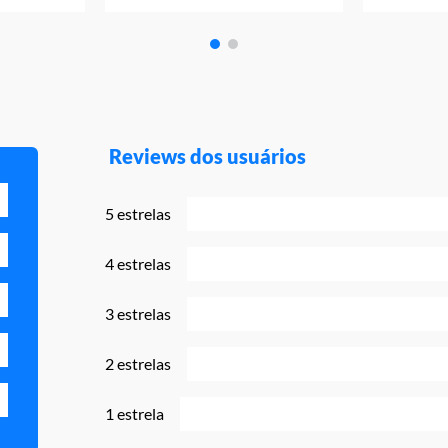
Reviews dos usuários
5 estrelas
4 estrelas
3 estrelas
2 estrelas
1 estrela