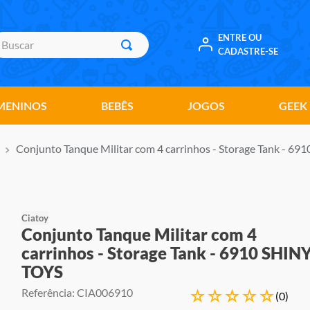
uscar
ENTRE OU
CADASTRE-SE
MENINOS
BEBÊS
JOGOS
GEEK
Conjunto Tanque Militar com 4 carrinhos - Storage Tank - 6
Ciatoy
Conjunto Tanque Militar com 4
carrinhos - Storage Tank - 6910 SHIN
TOYS
Referência
:
CIA006910
☆
☆
☆
☆
☆
(
0
)