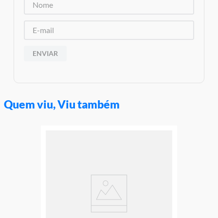
Altura aproximada da embalagem (A x L x C): 22cm x 9,5cm x
9,5cm
Aviso: as cores podem variar entre as imagens mostradas acima
e o produto Imagens meramente ilustrativas
Garantia:
03 meses contra defeitos de fabricação
ENVIAR
Quem viu, Viu também