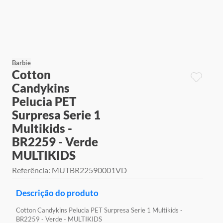
9
º
jogos
10
º
rainbow high
Barbie
Cotton
Candykins
Pelucia PET
Surpresa Serie 1
Multikids -
BR2259 - Verde
MULTIKIDS
Referência
:
MUTBR22590001VD
Descrição do produto
Cotton Candykins Pelucia PET Surpresa Serie 1 Multikids -
BR2259 - Verde - MULTIKIDS