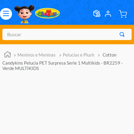
Buscar
TERMOS MAIS BUSCADOS
Meninos e Meninas
Pelucias e Plush
Cotton
1
º
meninos
Candykins Pelucia PET Surpresa Serie 1 Multikids - BR2259 -
2
º
marvel legends
Verde MULTIKIDS
3
º
barbie
4
º
master of the universe
5
º
bebes
6
º
hot wheels
7
º
boneca
8
º
pokemon