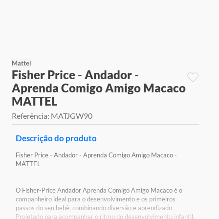
9
º
jogos
10
º
rainbow high
Mattel
Fisher Price - Andador -
Aprenda Comigo Amigo Macaco
MATTEL
Referência
:
MATJGW90
Descrição do produto
Fisher Price - Andador - Aprenda Comigo Amigo Macaco -
MATTEL
O Fisher-Price Andador Aprenda Comigo Amigo Macaco é o
companheiro ideal para o desenvolvimento e os primeiros
passos do seu bebê, combinando diversão e aprendizado
Projetado para acompanhar o ritmo do desenvolvimento infantil,