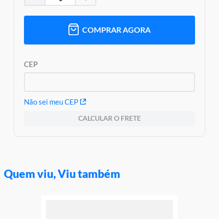
Código de Barras: 0194735324477
Aviso: As cores podem variar entre as imagens mostradas acima
e o produto Imagens meramente ilustrativas
COMPRAR AGORA
Garantia:
3 Meses Contra Defeito de Fabricação
CEP
Não sei meu CEP
CALCULAR O FRETE
Quem viu, Viu também