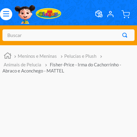
Buscar
TERMOS MAIS BUSCADOS
Meninos e Meninas
Pelucias e Plush
1
º
meninos
Animais de Pelucia
Fisher-Price - Irma do Cachorrinho -
2
º
marvel legends
Abraco e Aconchego - MATTEL
3
º
barbie
4
º
master of the universe
5
º
hot wheels
6
º
bebes
7
º
boneca
8
º
pokemon