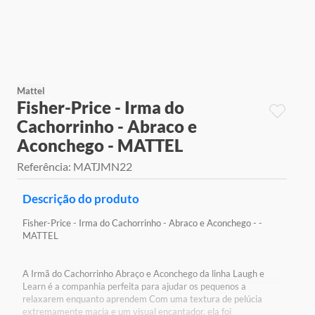
9
º
jogos
10
º
rainbow high
Mattel
Fisher-Price - Irma do
Cachorrinho - Abraco e
Aconchego - MATTEL
Referência
:
MATJMN22
Descrição do produto
Fisher-Price - Irma do Cachorrinho - Abraco e Aconchego - -
MATTEL
A Irmã do Cachorrinho Abraço e Aconchego da linha Laugh e
Learn é a companhia perfeita para ajudar os pequenos a
relaxarem enquanto aprendem Com uma textura de pelúcia
extremamente macia e um visual encantador, ela foi