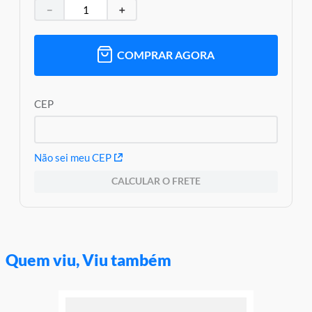
－
＋
Aviso: As cores podem variar entre as imagens mostradas acima
e o produto Imagens meramente ilustrativas
Garantia:
3 meses contra defeito de fábrica
COMPRAR AGORA
CEP
Não sei meu CEP
CALCULAR O FRETE
Quem viu, Viu também