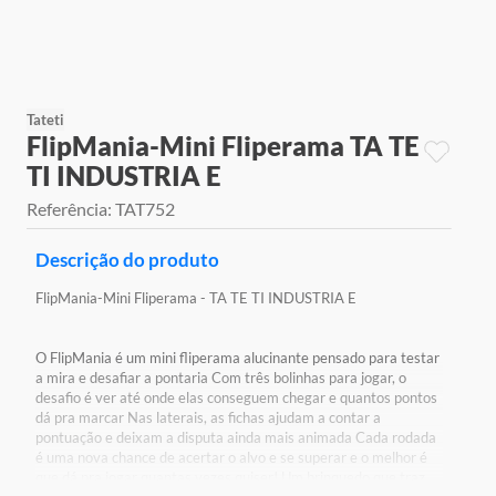
9
º
jogos
10
º
rainbow high
Tateti
FlipMania-Mini Fliperama TA TE
TI INDUSTRIA E
Referência
:
TAT752
Descrição do produto
FlipMania-Mini Fliperama - TA TE TI INDUSTRIA E
O FlipMania é um mini fliperama alucinante pensado para testar
a mira e desafiar a pontaria Com três bolinhas para jogar, o
desafio é ver até onde elas conseguem chegar e quantos pontos
dá pra marcar Nas laterais, as fichas ajudam a contar a
pontuação e deixam a disputa ainda mais animada Cada rodada
é uma nova chance de acertar o alvo e se superar e o melhor é
que dá pra jogar quantas vezes quiser! Um brinquedo que traz