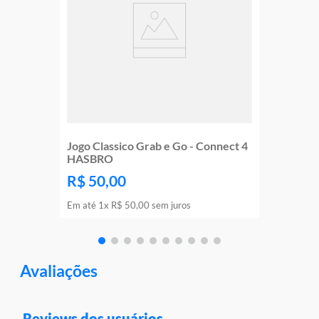
Jogo Classico Grab e Go - Connect 4
HASBRO
R$
50
,
00
Em até
1
x
R$
50
,
00
sem juros
Avaliações
Reviews dos usuários