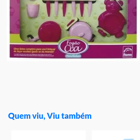
10
º
rainbow high
Quem viu, Viu também