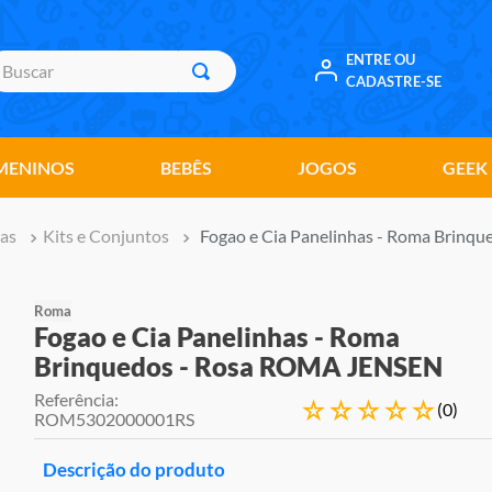
uscar
ENTRE OU
CADASTRE-SE
MENINOS
BEBÊS
JOGOS
GEEK
as
Kits e Conjuntos
Fogao e Cia Panelinhas - Roma Brin
Roma
Fogao e Cia Panelinhas - Roma
Brinquedos - Rosa ROMA JENSEN
Referência
:
☆
☆
☆
☆
☆
(
0
)
ROM5302000001RS
Descrição do produto