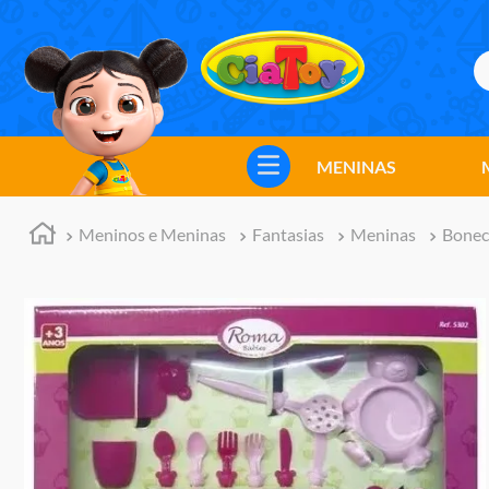
B
TERMOS MAIS BUSCADOS
1
º
meninos
MENINAS
2
º
marvel legends
3
º
barbie
Meninos e Meninas
Fantasias
Meninas
Bonec
4
º
master of the universe
5
º
bebes
6
º
hot wheels
7
º
boneca
8
º
pokemon
9
º
jogos