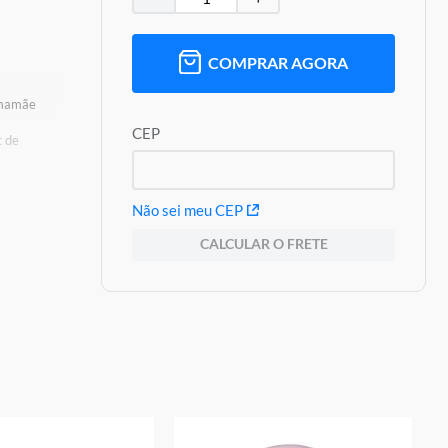
COMPRAR AGORA
a mamãe
CEP
t de
Não sei meu CEP
ção de
CALCULAR O FRETE
2 copos, 2
a e 1 tábua
oduto