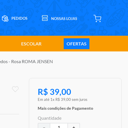
ESCOLAR
OFERTAS
quedos - Rosa ROMA JENSEN
R$
39
,
00
Em até
1
x
R$
39
,
00
sem juros
Mais condições de Pagamento
Quantidade
－
＋