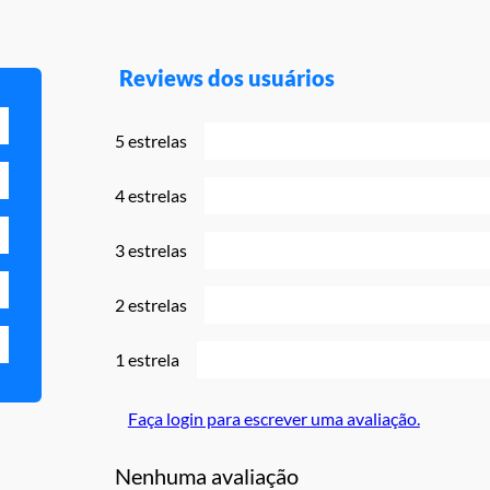
Reviews dos usuários
5 estrelas
4 estrelas
3 estrelas
2 estrelas
1 estrela
Faça login para escrever uma avaliação.
Nenhuma avaliação