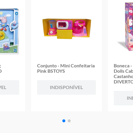
Garantia:
3 Meses contra defeito de fabricação
g
Conjunto - Mini Confeitaria
Boneca - 
O
Pink BSTOYS
Dolls Ca
Castanho
DIVERT
VEL
INDISPONÍVEL
IN