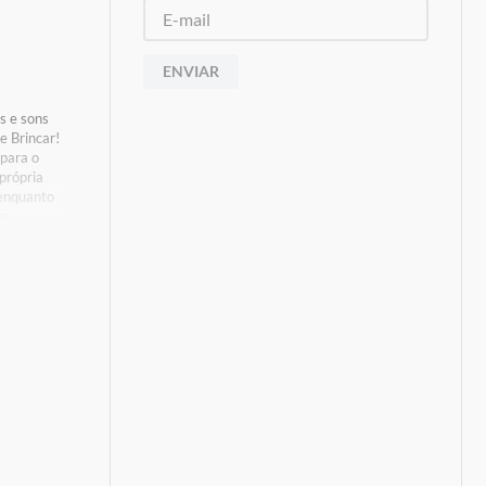
ENVIAR
as e sons
e Brincar!
 para o
 própria
 enquanto
re
o
 dias da
 telefone,
anças a
!
s De