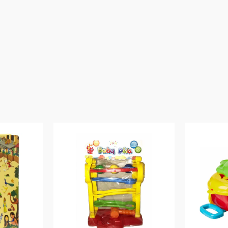
Características:
Conteúdo Da Embalagem: 1 Telefone Emojis Infantil
Material/Composição:Plástico
Código de Barras: 0887961523294
Ref: FHJ19
Marca:Mattel
Modelo:Fisher-Price
Altura Aproximada (cm) :15,5
Aviso: As cores podem variar entre as imagens mostradas acima e o pr
Imagens meramente ilustrativas
Garantia:
03 Meses Contra Defeito De Fabrica