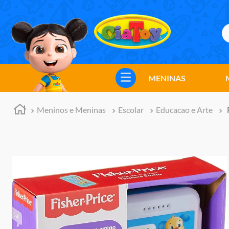
B
TERMOS MAIS BUSCADOS
1
º
meninos
MENINAS
2
º
marvel legends
3
º
barbie
Meninos e Meninas
Escolar
Educacao e Arte
4
º
master of the universe
5
º
hot wheels
6
º
bebes
7
º
boneca
8
º
pokemon
9
º
jogos