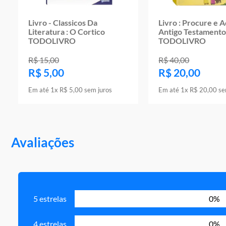
Livro - Classicos Da
Livro : Procure e A
Literatura : O Cortico
Antigo Testament
TODOLIVRO
TODOLIVRO
R$
15
,
00
R$
40
,
00
R$
5
,
00
R$
20
,
00
Em até
1
x
R$
5
,
00
sem juros
Em até
1
x
R$
20
,
00
se
Avaliações
5 estrelas
0%
4 estrelas
0%