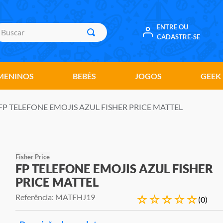
uscar
ENTRE OU
CADASTRE-SE
MENINOS
BEBÊS
JOGOS
GEEK
FP TELEFONE EMOJIS AZUL FISHER PRICE MATTEL
Fisher Price
FP TELEFONE EMOJIS AZUL FISHER
PRICE MATTEL
Referência
:
MATFHJ19
☆
☆
☆
☆
☆
(
0
)