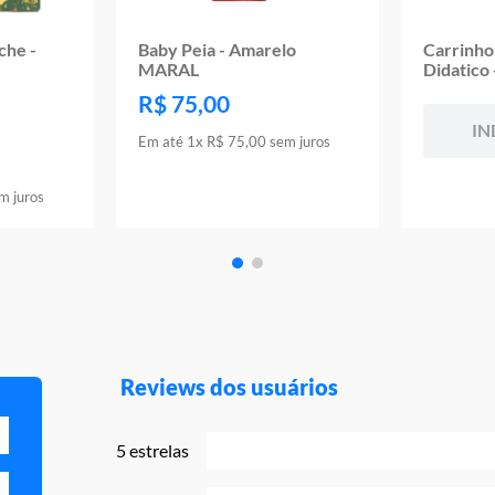
che -
Baby Peia - Amarelo
Carrinho
o
MARAL
Didatico
R$
75
,
00
IN
Em até
1
x
R$
75
,
00
sem juros
m juros
Reviews dos usuários
5 estrelas