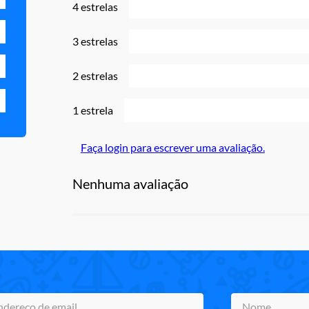
4 estrelas
3 estrelas
2 estrelas
1 estrela
Faça login para escrever uma avaliação.
Nenhuma avaliação