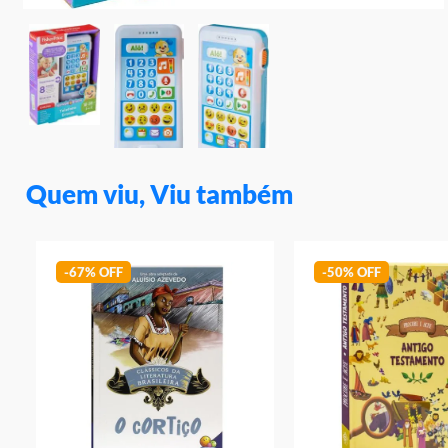
Quem viu, Viu também
-
67%
-
50%