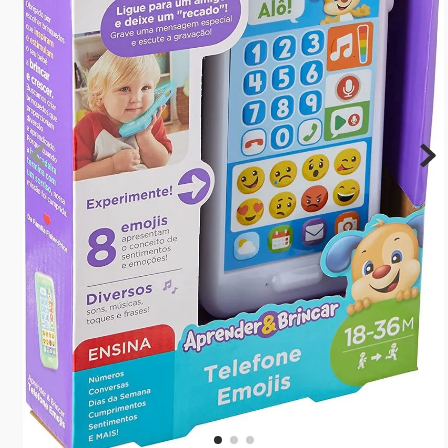
10
º
rainbow high