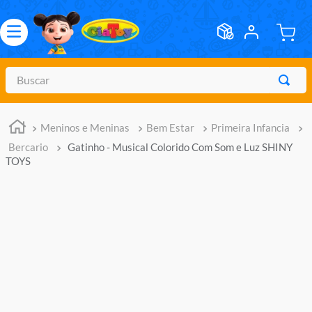
Buscar
TERMOS MAIS BUSCADOS
Meninos e Meninas
Bem Estar
Primeira Infancia
1
º
meninos
Bercario
Gatinho - Musical Colorido Com Som e Luz SHINY
2
º
marvel legends
TOYS
3
º
barbie
4
º
master of the universe
5
º
hot wheels
6
º
bebes
7
º
boneca
8
º
pokemon