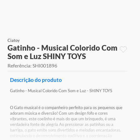
9
º
jogos
10
º
rainbow high
Ciatoy
Gatinho - Musical Colorido Com
Som e Luz SHINY TOYS
Referência
:
SHI001896
Descrição do produto
Gatinho - Musical Colorido Com Som e Luz - SHINY TOYS
O Gato musical é o companheiro perfeito para os pequenos que
adoram música e diversão! Com um design fofo e cores
vibrantes, este coelinho é mais do que um brinquedo, é uma
verdadeira fonte de alegria Ao pressionar as patinhas ou a
barriga, o gato emite sons divertidos e melodias encantadoras,
estimulando o desenvolvimento auditivo e a coordenação