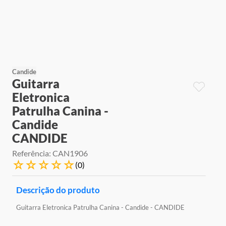
9
º
jogos
10
º
rainbow high
Candide
Guitarra
Eletronica
Patrulha Canina -
Candide
CANDIDE
Referência
:
CAN1906
☆
☆
☆
☆
☆
(
0
)
Descrição do produto
Guitarra Eletronica Patrulha Canina - Candide - CANDIDE