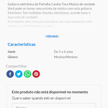
Guitarra eletrônica da Patrulha Canina Toca Música de verdade
Você pode se tornar uma estrela da música com esta guitarra
Eletrônica Tem múltiplas funções eletrônicas, acende luzes e
toca sons de verdade!
Acompanha uma cinta para pendurar no corpo enquanto você
produz as performances no palco!
VER MAIS
Detalhes:
Certificado pelos Órgãos Autorizados - OCP´S (Organismos de
Características
Certificação de Produtos)
Idade
De 5 a 6 anos
Gênero
Meninas
Meninos
Características:
Conteúdo da Embalagem: 1 guitarra
Compartilhar
Material / Composição: Plástico e componentes eletronicos
Código de barras do produto: 7897500519063
Aviso: As cores podem variar entre as imagens mostradas acima
e o produto Imagens meramente ilustrativas
Este produto não está disponível no momento
Garantia:
3 Meses contra defeito de fabricação
Quero saber quando estiver disponível