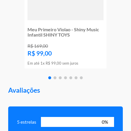
Meu Primeiro Violao - Shiny Music
Infantil SHINY TOYS
R$
169
,
00
R$
99
,
00
Em até
1
x
R$
99
,
00
sem juros
Avaliações
5 estrelas
0%