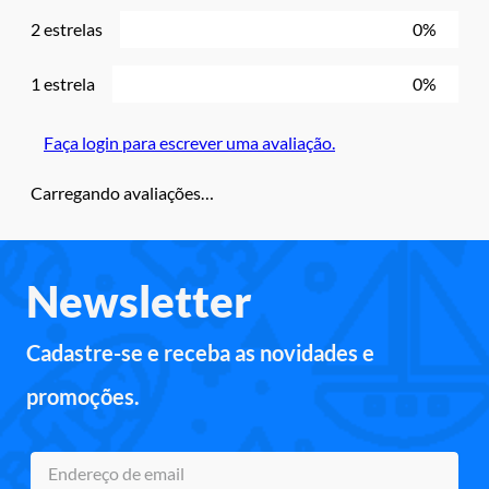
2 estrelas
0%
1 estrela
0%
Faça login para escrever uma avaliação.
Carregando avaliações…
Newsletter
Cadastre-se e receba as novidades e
promoções.