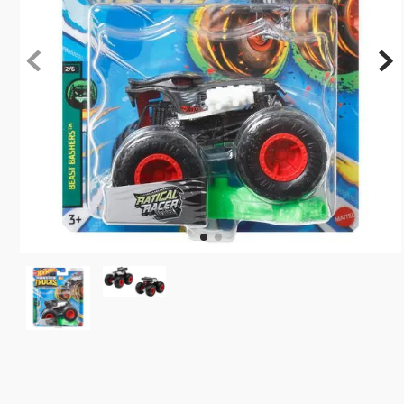
10
º
rainbow high