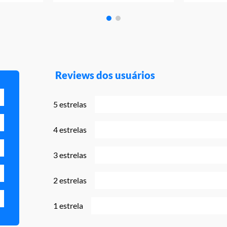
Reviews dos usuários
5 estrelas
4 estrelas
3 estrelas
2 estrelas
1 estrela