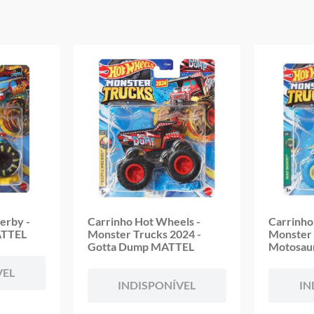
Marca: Mattel
Modelo: Hot Wheels
Peso Aproximado: 0,120 kg
Altura aproximada do carrinho: 6,5 cm
Comprimento Aproximado Do Carrinho:9,5 cm
Aviso: As cores podem variar entre as imagens mostradas acima e o pr
Imagens meramente ilustrativas
Garantia:
3 Meses Contra Defeito De Fabricação
erby -
Carrinho Hot Wheels -
Carrinho
ATTEL
Monster Trucks 2024 -
Monster 
Gotta Dump MATTEL
Motosau
VEL
INDISPONÍVEL
IN