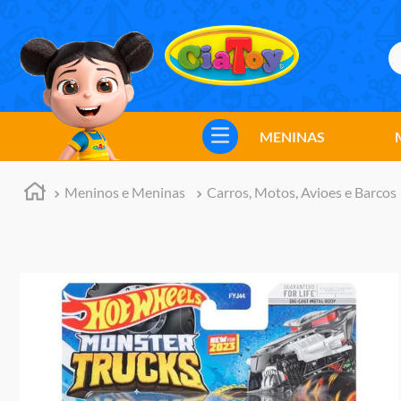
B
TERMOS MAIS BUSCADOS
1
º
meninos
MENINAS
2
º
marvel legends
3
º
barbie
Meninos e Meninas
Carros, Motos, Avioes e Barcos
4
º
master of the universe
5
º
hot wheels
6
º
bebes
7
º
boneca
8
º
pokemon
9
º
jogos