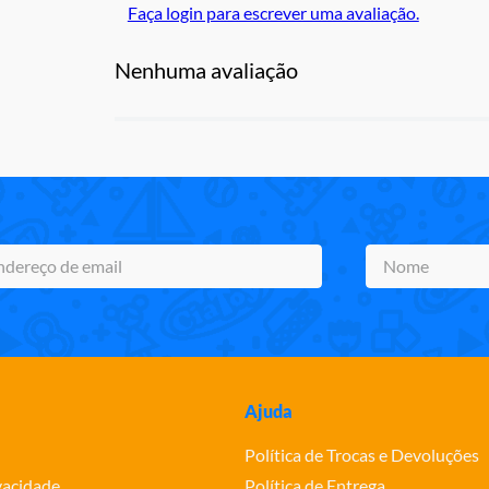
Faça login para escrever uma avaliação.
Nenhuma avaliação
Ajuda
Política de Trocas e Devoluções
ivacidade
Política de Entrega