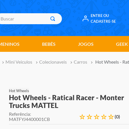
uscar
ENTRE OU
CADASTRE-SE
MENINOS
BEBÊS
JOGOS
GEEK
Mini Veiculos
Colecionaveis
Carros
Hot Wheels - Ra
Hot Wheels
Hot Wheels - Ratical Racer - Monter
Trucks MATTEL
Referência
:
☆
☆
☆
☆
☆
(
0
)
MATFYJ4400001CB