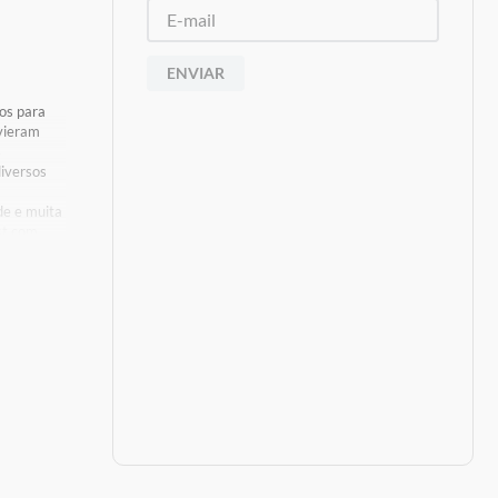
ENVIAR
os para
 vieram
s
iversos
de e muita
st com
eus de
s De