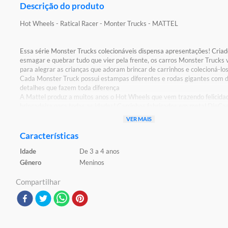
Descrição do produto
Hot Wheels - Ratical Racer - Monter Trucks - MATTEL
Essa série Monster Trucks colecionáveis dispensa apresentações! Criad
esmagar e quebrar tudo que vier pela frente, os carros Monster Trucks
para alegrar as crianças que adoram brincar de carrinhos e colecioná-lo
Cada Monster Truck possui estampas diferentes e rodas gigantes com d
detalhes que fazem toda diferença
A Mattel produz a muitos anos o Hot Wheels que vem trazendo felicida
brincadeira para todas as idades! Carrinhos fabricados em metal DieCa
muitos detalhes! Possui corpo em metal, pintura, rodas de plástico e pn
VER MAIS
borracha Aproveite para colecionar!
Características
Detalhes:
Idade
De 3 a 4 anos
Certificação: Certificado Pelos Órgãos Autorizados - OCP`S(Organismo
Certificação De Produtos)
Gênero
Meninos
Registro: 005083/2021 OCP 0061
Compartilhar
Características:
Conteúdo da Embalagem: 1 Carrinho
Composição / Material: Plástico e Metal
Ref: FYJ44
Codigo De Barras: 0887961705393