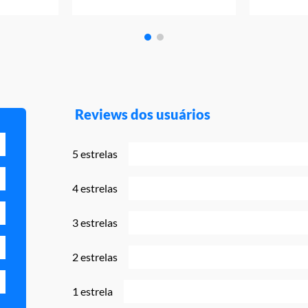
Reviews dos usuários
5 estrelas
4 estrelas
3 estrelas
2 estrelas
1 estrela