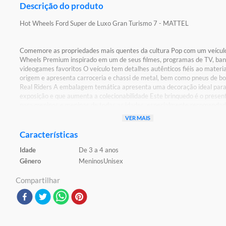
Descrição do produto
Hot Wheels Ford Super de Luxo Gran Turismo 7 - MATTEL
Comemore as propriedades mais quentes da cultura Pop com um veícul
Wheels Premium inspirado em um de seus filmes, programas de TV, ba
videogames favoritos O veículo tem detalhes autênticos fiéis ao materia
origem e apresenta carroceria e chassi de metal, bem como pneus de b
Real Riders A embalagem temática apresenta uma decoração ideal par
exposição e que aumenta a colecionabilidade Este brinquedo é o present
para meninos e meninas de todas as idades, especialmente recomendad
maiores de 03 anos de idade!
VER MAIS
Detalhes:
Características
Certificação: Certificado pelos órgãos autorizados - OCP`S(Organismos
Idade
De 3 a 4 anos
certificação de produtos) Registro: 005 142/2021 OCP:0061
Gênero
Meninos
Unisex
Características:
Conteúdo da embalagem: 01 carrinho
Compartilhar
Material/composição: metal e plástico
Ref: HXD63
Marca: Mattel
Modelo: Hot Wheels Ford Super de Luxo Gran Turismo 7
Idade indicada: 3+