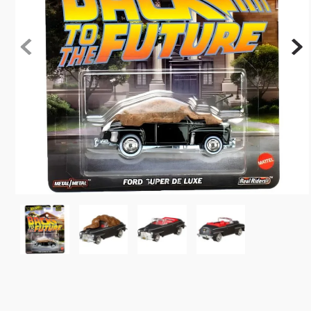
10
º
rainbow high