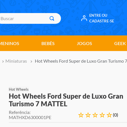
uscar
ENTRE OU
CADASTRE-SE
MENINOS
BEBÊS
JOGOS
GEEK
Miniaturas
Hot Wheels Ford Super de Luxo Gran Turismo
Hot Wheels
Hot Wheels Ford Super de Luxo Gran
Turismo 7 MATTEL
Referência
:
☆
☆
☆
☆
☆
(
0
)
MATHXD6300001PE