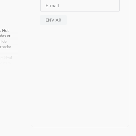
ENVIAR
o Hot
ndas ou
l de
orracha
a
e ideal
o para
 de