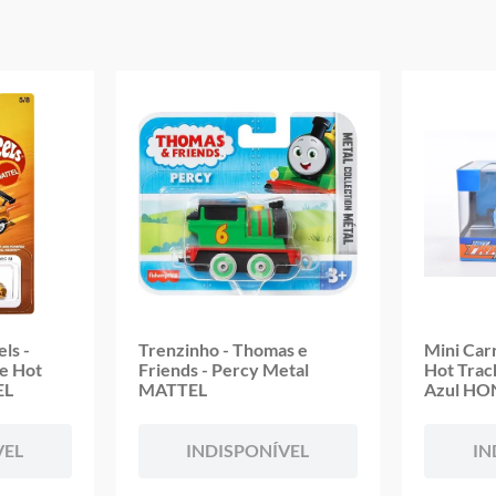
Peso aproximado: 0,100 kgs
Código de barras: 0194735227440
Altura aproximada da embalagem (A x L x C): 17,50cm x 14,50 cm x 4
Aviso: as cores podem variar entre as imagens mostradas acima e o pr
Imagens meramente ilustrativas
Garantia:
03 meses contra defeitos de fabricação
ls -
Trenzinho - Thomas e
Mini Car
he Hot
Friends - Percy Metal
Hot Trac
EL
MATTEL
Azul H
VEL
INDISPONÍVEL
IN