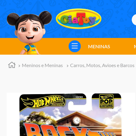
B
TERMOS MAIS BUSCADOS
1
º
meninos
MENINAS
2
º
marvel legends
3
º
barbie
Meninos e Meninas
Carros, Motos, Avioes e Barcos
4
º
master of the universe
5
º
bebes
6
º
hot wheels
7
º
boneca
8
º
pokemon
9
º
jogos