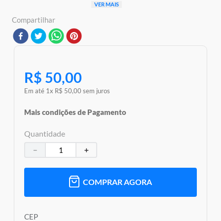
Disparar Tiros Certeiros e Destruir Embarcações Inimigas
VER MAIS
Jogo Clássico, Fácil de Guardar!
Compartilhar
Detalhes:
Certificação: Certificado Pelos Órgãos Autorizados -
OCP`S(Organismos De Certificação De Produtos)
Código De Certificação: 0083712022/2022 OCP 0003
Características:
R$
50
,
00
Conteúdo Da Embalagem: 02 maletas,10 navios e Acessórios
Material/Composição: Plástico
Em até
1
x
R$
50
,
00
sem juros
Ref: F8252
Marca: Hasbro
Mais condições de Pagamento
Modelo: Battleship
Linha: Hasbro Gaming
Quantidade
Idade Indicada: 7+
Peso Aproximado: 0,260kg
－
＋
Código de Barras: 0195166268286
Aviso: As cores podem variar entre as imagens mostradas acima
e o produto Imagens meramente ilustrativas
COMPRAR AGORA
Garantia:
03 Meses Contra Defeito De Fabrica
CEP