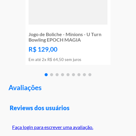
Jogo de Boliche - Minions - U Turn
Bowling EPOCH MAGIA
R$
129
,
00
Em até
2
x
R$
64
,
50
sem juros
Avaliações
Reviews dos usuários
Faça login para escrever uma avaliação.