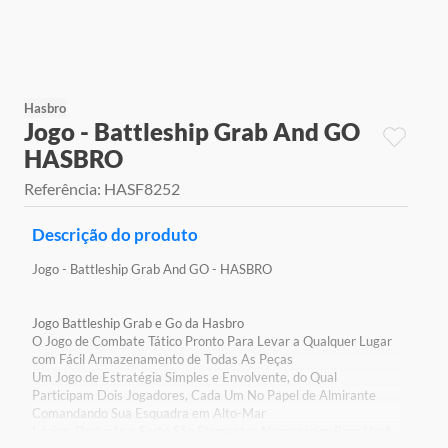
9
º
jogos
10
º
rainbow high
Hasbro
Jogo - Battleship Grab And GO
HASBRO
Referência
:
HASF8252
Descrição do produto
Jogo - Battleship Grab And GO - HASBRO
Jogo Battleship Grab e Go da Hasbro
O Jogo de Combate Tático Pronto Para Levar a Qualquer Lugar
com Fácil Armazenamento de Todas As Peças
Um Jogo de Estratégia Simples e Envolvente, do Qual
Participam Dois Jogadores, Cada Um No Papel de Almirante
Comandando Sua Esquadra em Alto-Mar
Lógica, Dedução e Sorte São Elementos Necessários Para Você