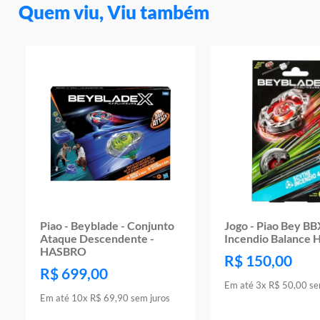
Quem viu, Viu também
Piao - Beyblade - Conjunto
Jogo - Piao Bey B
Ataque Descendente -
Incendio Balance
HASBRO
R$
150
,
00
R$
699
,
00
Em até
3
x
R$
50
,
00
se
Em até
10
x
R$
69
,
90
sem juros