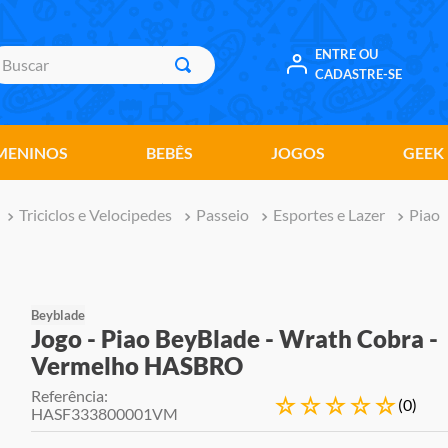
uscar
ENTRE OU
CADASTRE-SE
MENINOS
BEBÊS
JOGOS
GEEK
Triciclos e Velocipedes
Passeio
Esportes e Lazer
Piao
Beyblade
Jogo - Piao BeyBlade - Wrath Cobra -
Vermelho HASBRO
Referência
:
☆
☆
☆
☆
☆
(
0
)
HASF333800001VM