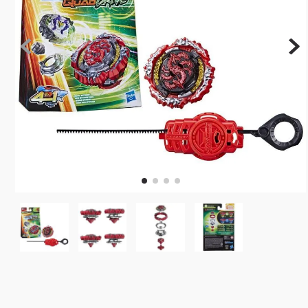
10
º
rainbow high