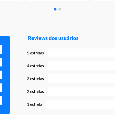
Reviews dos usuários
5 estrelas
4 estrelas
3 estrelas
2 estrelas
1 estrela