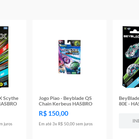
Material/Composição:Plástico
Ref: F3338
Marca:Hasbro
Modelo:Beyblade
Idade Indicada:8+
Peso Aproximado:0,160kg
Código de Barras: 0195166155067
Aviso: As cores podem variar entre as imagens mostradas acima e o pr
Imagens meramente ilustrativas
Garantia:
3 meses contra defeito de fabricação
BX Scythe
Jogo Piao - Beyblade QS
BeyBlade
 HASBRO
Chain Kerbeus HASBRO
80E - H
R$
150
,
00
IN
m juros
Em até
3
x
R$
50
,
00
sem juros