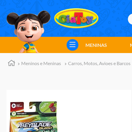
B
TERMOS MAIS BUSCADOS
1
º
meninos
MENINAS
2
º
marvel legends
3
º
barbie
Meninos e Meninas
Carros, Motos, Avioes e Barcos
4
º
master of the universe
5
º
hot wheels
6
º
bebes
7
º
boneca
8
º
pokemon
9
º
jogos