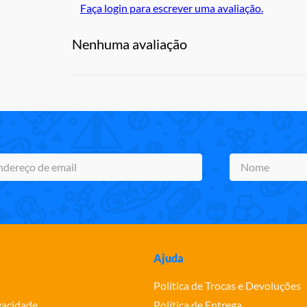
Faça login para escrever uma avaliação.
Nenhuma avaliação
Ajuda
Política de Trocas e Devoluções
ivacidade
Política de Entrega