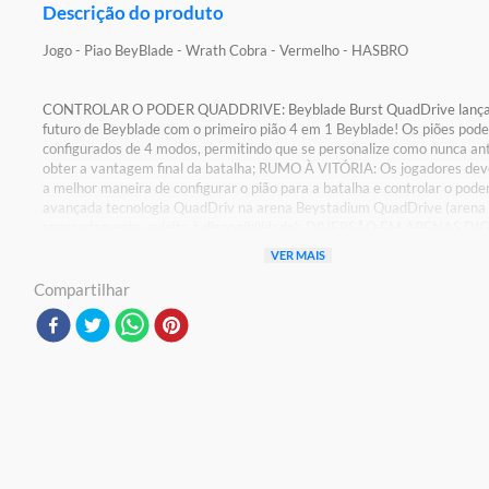
Descrição do produto
Jogo - Piao BeyBlade - Wrath Cobra - Vermelho - HASBRO
CONTROLAR O PODER QUADDRIVE: Beyblade Burst QuadDrive lança
futuro de Beyblade com o primeiro pião 4 em 1 Beyblade! Os piões pod
configurados de 4 modos, permitindo que se personalize como nunca an
obter a vantagem final da batalha; RUMO À VITÓRIA: Os jogadores de
a melhor maneira de configurar o pião para a batalha e controlar o pode
avançada tecnologia QuadDriv na arena Beystadium QuadDrive (arena
separadamente, sujeita à disponibilidade); DIVERSÃO EM ARENAS DIG
Basta escanear o código na arena Beystadium QuadDrive para desbloqu
VER MAIS
no aplicativo Beyblade Burst e se divertir em batalhas contra jogadore
todo; LET IT RIP: Batalhas radicais com as arenas Beyblade Burst Beys
Compartilhar
lançadores e piões numa grande jornada Beyblade (vendidos separada
sujeitos à disponibilidade)
Detalhes:
Certificação: Certificado Pelos Órgãos Autorizados - OCP`S(Organismo
Certificação De Produtos)
Certificação: 003827/2021 OCP 0003
Características:
Conteúdo Da Embalagem:1 Pião