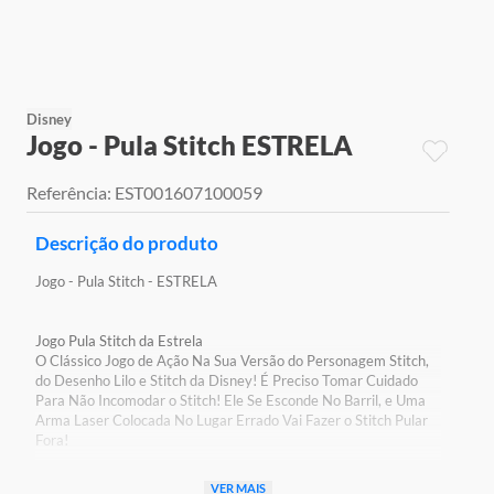
9
º
jogos
10
º
rainbow high
Disney
Jogo - Pula Stitch ESTRELA
Referência
:
EST001607100059
Descrição do produto
Jogo - Pula Stitch - ESTRELA
Jogo Pula Stitch da Estrela
O Clássico Jogo de Ação Na Sua Versão do Personagem Stitch,
do Desenho Lilo e Stitch da Disney! É Preciso Tomar Cuidado
Para Não Incomodar o Stitch! Ele Se Esconde No Barril, e Uma
Arma Laser Colocada No Lugar Errado Vai Fazer o Stitch Pular
Fora!
Detalhes:
VER MAIS