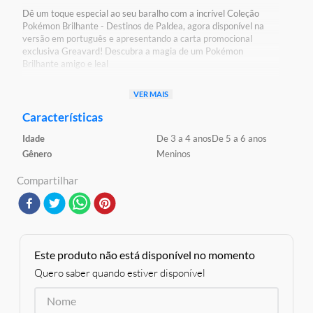
Dê um toque especial ao seu baralho com a incrível Coleção
Pokémon Brilhante - Destinos de Paldea, agora disponível na
versão em português e apresentando a carta promocional
exclusiva Greavard! Descubra a magia de um Pokémon
Brilhante amigo e leal
VER MAIS
Detalhes:
Certificação: Certificado Pelos Órgãos Autorizados -
Características
OCP`S(Organismos De Certificação De Produtos)
Idade
De 3 a 4 anos
De 5 a 6 anos
Registro: 008 140/2021 OCP: 0061
Gênero
Meninos
Características:
Conteúdo da Embalagem: 19 Cartas
Compartilhar
Material/Composição: Papel e Plástico
Ref: 33857
Marca: Copag
Modelo: Pokémon
Idade Indicada: 4+
Peso Aproximado: 0,100kg
Este produto não está disponível no momento
Código de Barras: 7896192338563
Quero saber quando estiver disponível
Aviso: As cores podem variar entre as imagens mostradas acima
e o produto Imagens meramente ilustrativas