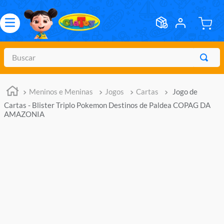
Buscar
TERMOS MAIS BUSCADOS
Meninos e Meninas
Jogos
Cartas
Jogo de
1
º
meninos
Cartas - Blister Triplo Pokemon Destinos de Paldea COPAG DA
2
º
marvel legends
AMAZONIA
3
º
barbie
4
º
master of the universe
5
º
bebes
6
º
hot wheels
7
º
boneca
8
º
pokemon