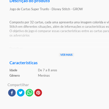
Descrição do produto
Jogo de Cartas Super Trunfo - Disney Stitch - GROW
Composto por 32 cartas, cada uma apresenta uma imagem colorida e v
Stitch em diferentes situações, além de informações e características es
O objetivo do jogo é comparar essas características entre as cartas par
os adversários
Detalhes:
Certificação: Certificado Pelos Órgãos Autorizados - OCP`S(Organismo
VER MAIS
Certificação De Produtos)
Registro: 003817/2019 CE-BRI/ICEPEX-N 01264-25 OCP: 0046
Características
Idade
De 7 a 8 anos
Características:
Conteúdo da Embalagem: 32 Cartas
Gênero
Meninas
Material/Composição: Papel Cartão
Ref: 04688
Compartilhar
Marca: Grow
Modelo: Disney
Idade Indicada: 7+
Peso Aproximado: 0,100kg
Código de Barras: 7908010146882