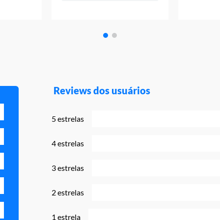
Reviews dos usuários
5 estrelas
4 estrelas
3 estrelas
2 estrelas
1 estrela