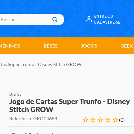
uscar
ENTRE OU
CADASTRE-SE
MENINOS
BEBÊS
JOGOS
GEEK
rtas Super Trunfo - Disney Stitch GROW
Disney
Jogo de Cartas Super Trunfo - Disney
Stitch GROW
Referência
:
GRO04688
☆
☆
☆
☆
☆
(
0
)