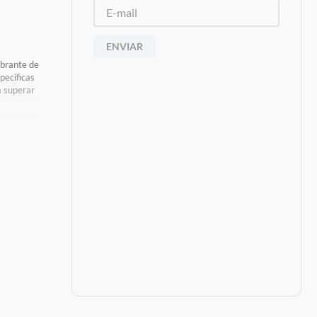
ENVIAR
ibrante de
pecíficas
a superar
s De