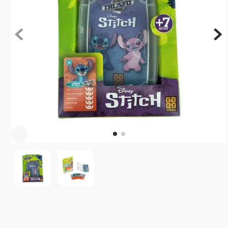
10
º
rainbow high