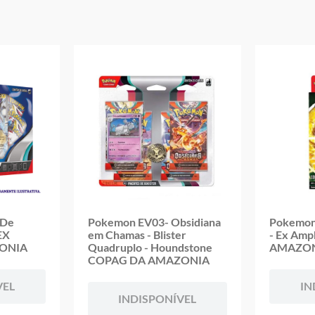
Aviso: As cores podem variar entre as imagens mostradas acima e o pr
Imagens meramente ilustrativas
Garantia:
3 Meses Contra Defeito de Fabricação
 De
Pokemon EV03- Obsidiana
Pokemon 
EX
em Chamas - Blister
- Ex Am
ONIA
Quadruplo - Houndstone
AMAZO
COPAG DA AMAZONIA
VEL
IN
INDISPONÍVEL