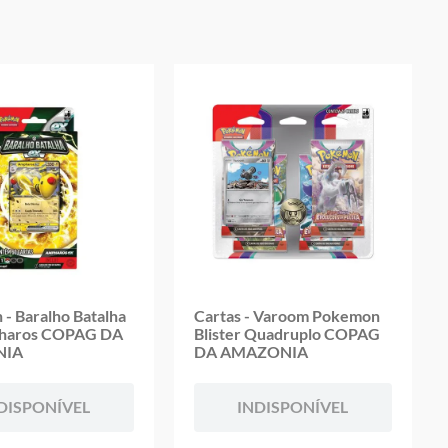
oduto
- Baralho Batalha
Cartas - Varoom Pokemon
pharos COPAG DA
Blister Quadruplo COPAG
NIA
DA AMAZONIA
DISPONÍVEL
INDISPONÍVEL