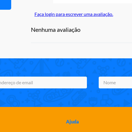
Faça login para escrever uma avaliação.
Nenhuma avaliação
Ajuda