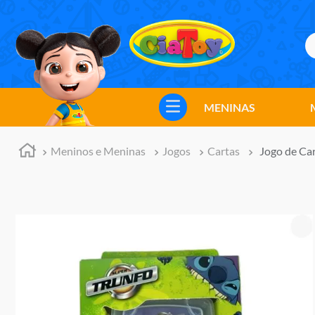
B
TERMOS MAIS BUSCADOS
1
º
meninos
MENINAS
2
º
marvel legends
3
º
master of the universe
Meninos e Meninas
Jogos
Cartas
Jogo de Ca
4
º
barbie
5
º
bebes
6
º
hot wheels
7
º
boneca
8
º
pokemon
9
º
jogos