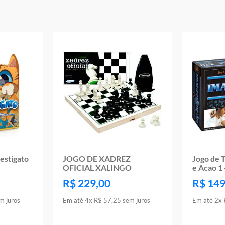
Idade Indicada:7+
Código de Barras: 7891219032042
Aviso: As cores podem variar entre as imagens mostradas acima e o pr
Imagens meramente ilustrativas
Garantia:
03 Meses Contra Defeito De fabrica
vestigato
JOGO DE XADREZ
Jogo de 
OFICIAL XALINGO
e Acao 
R$
229
,
00
R$
14
m juros
Em até
4
x
R$
57
,
25
sem juros
Em até
2
x