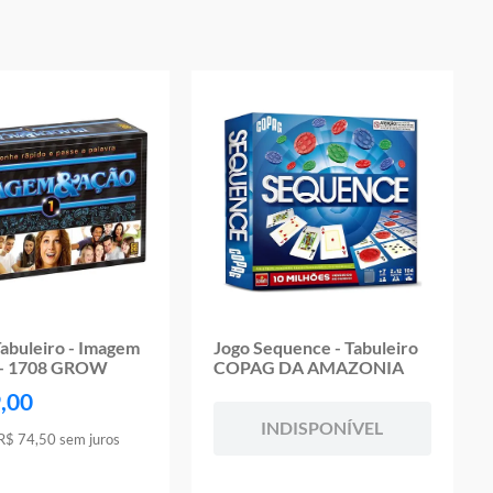
oduto
Tabuleiro - Imagem
Jogo Sequence - Tabuleiro
1 - 1708 GROW
COPAG DA AMAZONIA
9
,
00
INDISPONÍVEL
R$
74
,
50
sem juros