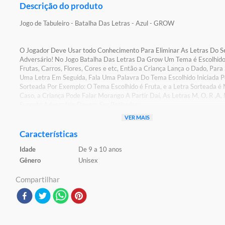
Descrição do produto
Jogo de Tabuleiro - Batalha Das Letras - Azul - GROW
O Jogador Deve Usar todo Conhecimento Para Eliminar As Letras Do S
Adversário! No Jogo Batalha Das Letras Da Grow Um Tema é Escolhid
Frutas, Carros, Flores, Cores e etc, Então a Criança Lança o Dado, Para
Uma Letra Em Seguida, Fala Uma Palavra Do Tema Escolhido Iniciada P
Sorteada Por Exemplo: O Tema Escolhido é Fruta, e a Letra Sorteada é
Caso, a Criança Pode Falar Morango A Partir Daí, As Letras M, O, R ,A,
Suporte Adversário Devem Ser Retiradas
VER MAIS
Detalhes:
Certificação: Certificado Pelos Órgãos Autorizados - OCP`S(Organismo
Características
Certificação De Produtos)
Idade
De 9 a 10 anos
Código De Certificação: CE-BRI/ICEPEX-N 01024-25 OCP 0046
Gênero
Unisex
Características:
Compartilhar
Conteúdo da Embalagem: 1 Tabuleiro e Acessórios
Material/Composição: papel cartão,Plastico
Ref: 03204
Marca:Grow
Modelo:Batalha das Letras