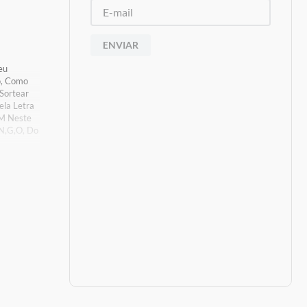
ENVIAR
eu
o, Como
 Sortear
ela Letra
 M Neste
 N,G,O, Do
s De