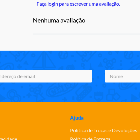
Faça login para escrever uma avaliação.
Nenhuma avaliação
Ajuda
Política de Trocas e Devoluções
ivacidade
Política de Entrega