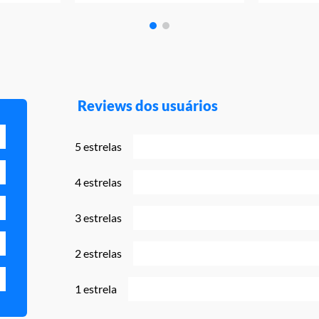
Reviews dos usuários
5 estrelas
4 estrelas
3 estrelas
2 estrelas
1 estrela