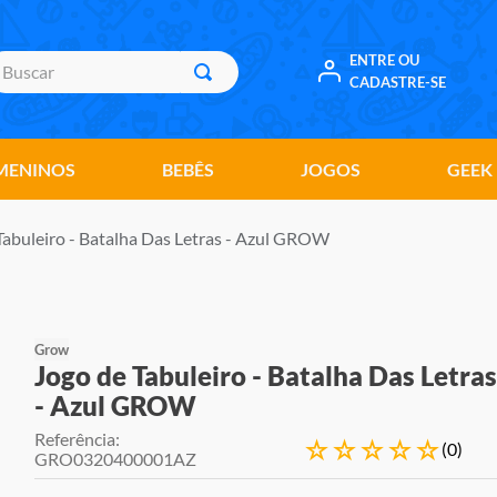
uscar
ENTRE OU
CADASTRE-SE
MENINOS
BEBÊS
JOGOS
GEEK
Tabuleiro - Batalha Das Letras - Azul GROW
Grow
Jogo de Tabuleiro - Batalha Das Letras
- Azul GROW
Referência
:
☆
☆
☆
☆
☆
(
0
)
GRO0320400001AZ