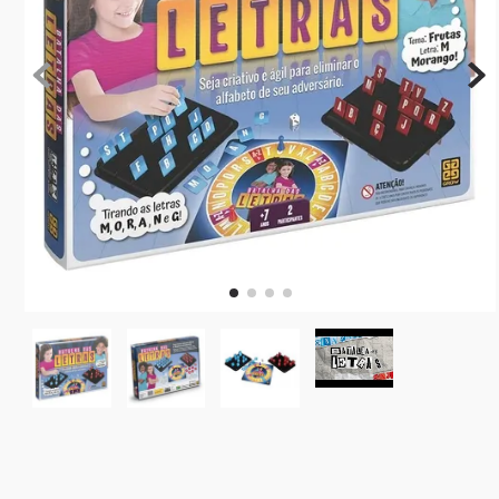
10
º
rainbow high