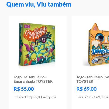
Quem viu, Viu também
Jogo De Tabuleiro -
Jogo -Tabuleiro In
Emaranhada TOYSTER
TOYSTER
R$
55
,
00
R$
69
,
00
Em até
1
x
R$
55
,
00
sem juros
Em até
1
x
R$
69
,
00
se