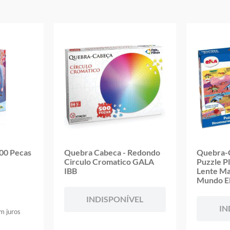
Garantia:
03 meses contra defeitos de fabricação
00 Pecas
Quebra Cabeca - Redondo
Quebra-C
Circulo Cromatico GALA
Puzzle P
IBB
Lente Ma
Mundo 
INDISPONÍVEL
IN
m juros