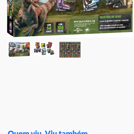
10
º
rainbow high
Quem viu, Viu também