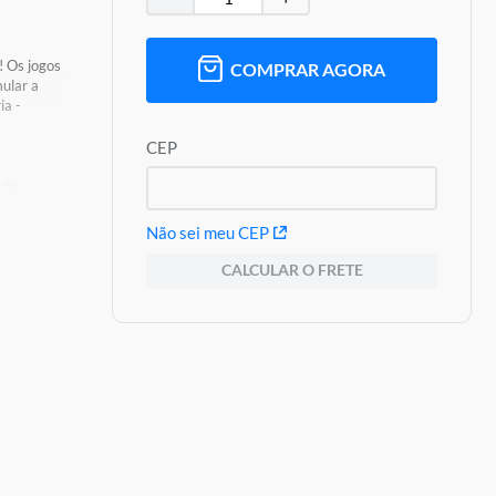
! Os jogos
COMPRAR AGORA
ular a
ia -
CEP
 de
Não sei meu CEP
CALCULAR O FRETE
 1
oduto