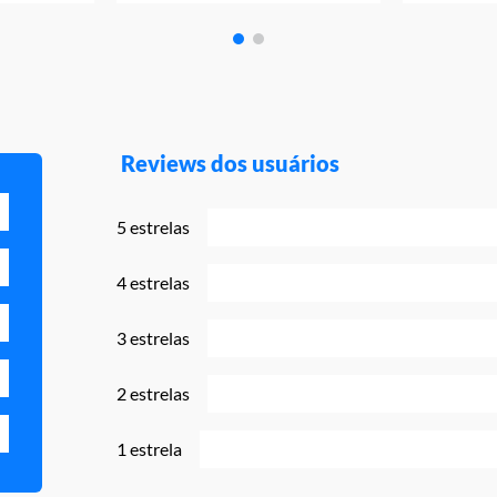
Reviews dos usuários
5 estrelas
4 estrelas
3 estrelas
2 estrelas
1 estrela