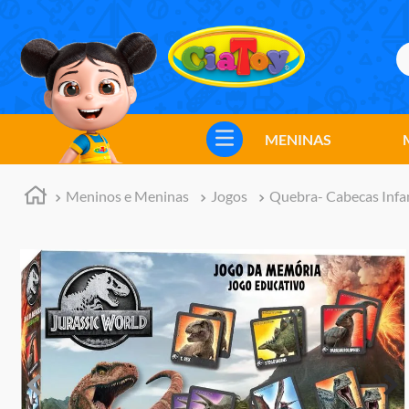
B
TERMOS MAIS BUSCADOS
1
º
meninos
MENINAS
2
º
marvel legends
3
º
barbie
Meninos e Meninas
Jogos
Quebra- Cabecas Infan
4
º
master of the universe
5
º
hot wheels
6
º
bebes
7
º
boneca
8
º
pokemon
9
º
jogos