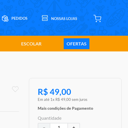
ESCOLAR
OFERTAS
R$
49
,
00
Em até
1
x
R$
49
,
00
sem juros
Mais condições de Pagamento
Quantidade
－
＋