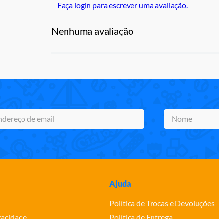
Faça login para escrever uma avaliação.
Nenhuma avaliação
Ajuda
Política de Trocas e Devoluções
ivacidade
Política de Entrega