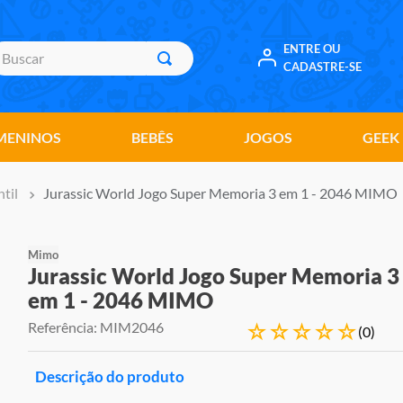
uscar
ENTRE OU
CADASTRE-SE
MENINOS
BEBÊS
JOGOS
GEEK
til
Jurassic World Jogo Super Memoria 3 em 1 - 2046 MIMO
Mimo
Jurassic World Jogo Super Memoria 3
em 1 - 2046 MIMO
Referência
:
MIM2046
☆
☆
☆
☆
☆
(
0
)
Descrição do produto