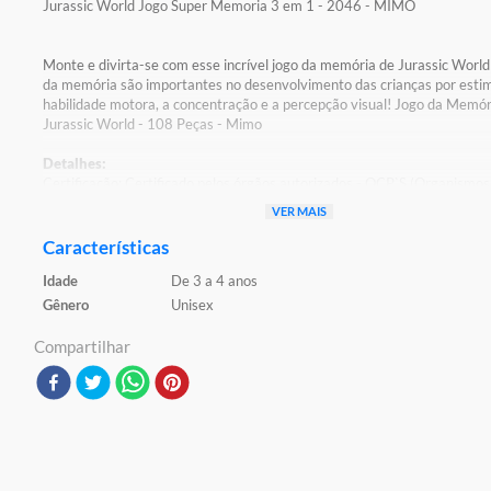
Jurassic World Jogo Super Memoria 3 em 1 - 2046 - MIMO
Monte e divirta-se com esse incrível jogo da memória de Jurassic World
da memória são importantes no desenvolvimento das crianças por estim
habilidade motora, a concentração e a percepção visual! Jogo da Memór
Jurassic World - 108 Peças - Mimo
Detalhes:
Certificação: Certificado pelos órgãos autorizados - OCP`S (Organismos
certificação de produtos) Registro: 008653/2022
VER MAIS
Características:
Características
Conteúdo da embalagem:
Idade
De 3 a 4 anos
Material/composição:
Ref: 2046
Gênero
Unisex
Marca: Mimo Brinquedos
Modelo: Super memória Carnívoros e Herbívoros - Jogo Educativo 3 em
Compartilhar
Idade indicada: 4+ anos
Peso aproximado: 0,280 kgs
Código de barras: 7899347620469
Altura aproximada da embalagem (A x L x C): 21cm x 6cm x 31cm
Aviso: as cores podem variar entre as imagens mostradas acima e o pr
Imagens meramente ilustrativas