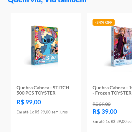
-
34%
Quebra Cabeca - STITCH
Quebra Cabeca - 1
500 PCS TOYSTER
- Frozen TOYSTER
R$
99
,
00
R$
59
,
00
R$
39
,
00
Em até
1
x
R$
99
,
00
sem juros
Em até
1
x
R$
39
,
00
se