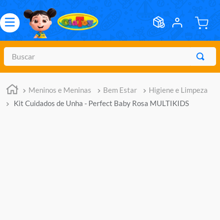
Buscar
TERMOS MAIS BUSCADOS
Meninos e Meninas
Bem Estar
Higiene e Limpeza
1
º
meninos
Kit Cuidados de Unha - Perfect Baby Rosa MULTIKIDS
2
º
marvel legends
3
º
barbie
4
º
master of the universe
5
º
hot wheels
6
º
bebes
7
º
boneca
8
º
pokemon