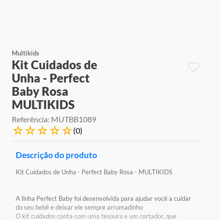
9
º
jogos
10
º
rainbow high
Multikids
Kit Cuidados de
Unha - Perfect
Baby Rosa
MULTIKIDS
Referência
:
MUTBB1089
☆
☆
☆
☆
☆
(
0
)
Descrição do produto
Kit Cuidados de Unha - Perfect Baby Rosa - MULTIKIDS
A linha Perfect Baby foi desenvolvida para ajudar você a cuidar
do seu bebê e deixar ele sempre arrumadinho
O kit cuidados conta com uma tesoura e um cortador, que